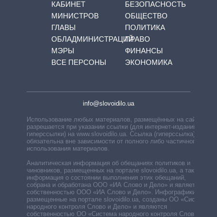
КАБИНЕТ
БЕЗОПАСНОСТЬ
МИНИСТРОВ
ОБЩЕСТВО
ГЛАВЫ
ПОЛИТИКА
ОБЛАДМИНИСТРАЦИЙ
ПРАВО
МЭРЫ
ФИНАНСЫ
ВСЕ ПЕРСОНЫ
ЭКОНОМИКА
info@slovoidilo.ua
Использование любых материалов, размещённых на сайте,
разрешается при указании ссылки (для интернет-изданий —
гиперссылки) на www.slovoidilo.ua. Ссылка (гиперссылка)
обязательна вне зависимости от полного либо частичного
использования материалов.
Аналитическая информация об обещаниях политиков и
чиновников, размещенных на портале slovoidilo.ua, а также
информация о состоянии выполнения этих обещаний,
собрана и обработана ООО «ИА Слово и Дело» и является
собственностью ООО «ИА Слово и Дело». Инфографики,
размещенные на портале slovoidilo.ua, созданы ОО «Система
народного контроля Слово и Дело» и являются
собственностью ОО «Система народного контроля Слово и