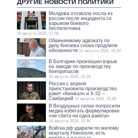
ДРУГИЕ НОВОСТИ ПОЛИТИКИ
Молдова отозвала посла из
россии после инцидента со
взрывом боевого
беспилотника
10 августа 2026, 17:00
Обвиняемому адвокату по
делу Князева снова продлили
обязанности
10 августа 2026, 16:20
В Болгарии произошел взрыв
на заводе по производству
боеприпасов
10 августа 2026, 15:24
Россия с апреля
приостановила производство
ракет «Кинжал» и Х-32 –
Скибицкий
10 августа 2026, 15:05
В Воздушных силах попросили
медиа избегать формулировки
«не сбита ни одна ракета»
10 августа 2026, 15:46
Войска рф ударили по жилому
кварталу Никополя, есть
жертва и раненые