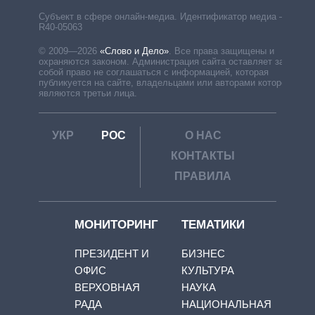
Субъект в сфере онлайн-медиа. Идентификатор медиа –
R40-05063
© 2009—2026
«Слово и Дело»
.
Все права защищены и
охраняются законом. Администрация сайта оставляет за
собой право не соглашаться с информацией, которая
публикуется на сайте, владельцами или авторами которой
являются третьи лица.
УКР
РОС
О НАС
КОНТАКТЫ
ПРАВИЛА
МОНИТОРИНГ
ТЕМАТИКИ
ПРЕЗИДЕНТ И
БИЗНЕС
ОФИС
КУЛЬТУРА
ВЕРХОВНАЯ
НАУКА
РАДА
НАЦИОНАЛЬНАЯ