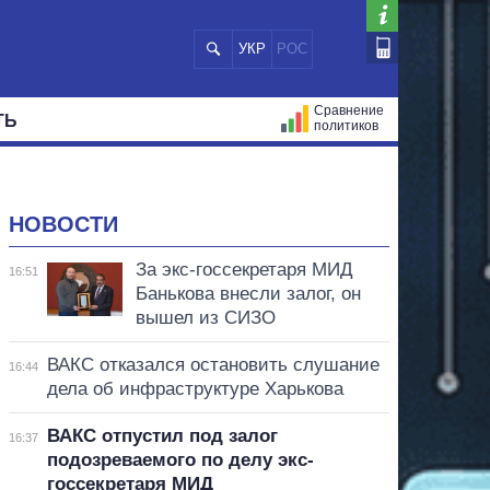
УКР
РОС
Сравнение
ТЬ
политиков
СТРАЦИЙ
МЭРЫ
ВСЕ ПЕРСОНЫ
НОВОСТИ
За экс-госсекретаря МИД
16:51
Банькова внесли залог, он
вышел из СИЗО
ВАКС отказался остановить слушание
16:44
дела об инфраструктуре Харькова
ВАКС отпустил под залог
16:37
подозреваемого по делу экс-
госсекретаря МИД