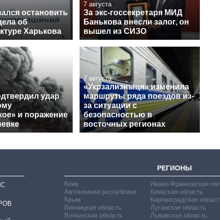
7 августа
зался остановить
За экс-госсекретаря МИД
дела об
Банькова внесли залог, он
ктуре Харькова
вышел из СИЗО
7 августа
«Укрзализныця» изменила
одтвердил удар
маршруты ряда поездов из-
ому
за ситуации с
кое» и поражение
безопасностью в
невке
восточных регионах
РЕГИОНЫ
Киев
Ивано-Франковская об
ИС
Автономная республика
Киевская область
Крым
Кировоградская област
РОВ
Винницкая область
Луганская область
Волынская область
Львовская область