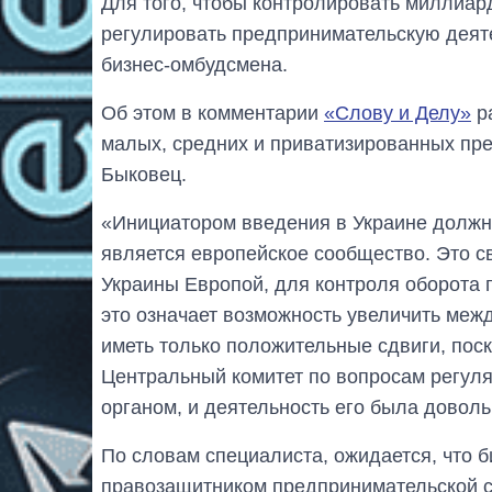
Для того, чтобы контролировать миллиар
регулировать предпринимательскую деят
бизнес-омбудсмена.
Об этом в комментарии
«Слову и Делу»
р
малых, средних и приватизированных пре
Быковец.
«Инициатором введения в Украине должн
является европейское сообщество. Это 
Украины Европой, для контроля оборота 
это означает возможность увеличить меж
иметь только положительные сдвиги, поск
Центральный комитет по вопросам регул
органом, и деятельность его была доволь
По словам специалиста, ожидается, что б
правозащитником предпринимательской 