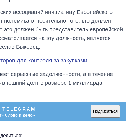
ких ассоциаций инициативу Европейского
т полемика относительно того, кто должен
то это должен быть представитель европейской
ссматривается на эту должность, является
еслав Быковец.
теров для контроля за закупками
меет серьезные задолженности, а в течение
ь внешний долг в размере 1 миллиарда
В TELEGRAM
Подписаться
т «Слово и дело»
делиться: