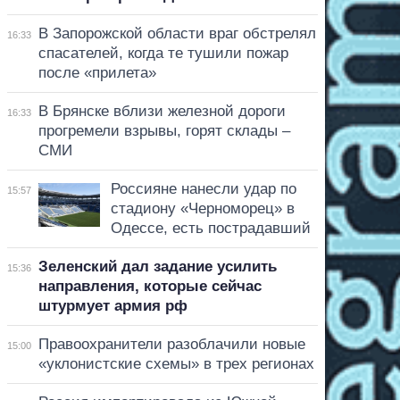
В Запорожской области враг обстрелял
16:33
спасателей, когда те тушили пожар
после «прилета»
В Брянске вблизи железной дороги
16:33
прогремели взрывы, горят склады –
СМИ
Россияне нанесли удар по
15:57
стадиону «Черноморец» в
Одессе, есть пострадавший
Зеленский дал задание усилить
15:36
направления, которые сейчас
штурмует армия рф
Правоохранители разоблачили новые
15:00
«уклонистские схемы» в трех регионах