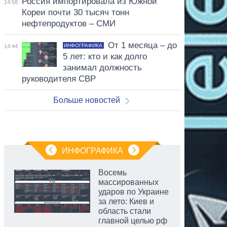
Россия импортировала из Южной
14:58
Кореи почти 30 тысяч тонн
нефтепродуктов – СМИ
От 1 месяца – до
ИНФОГРАФИКА
14:44
5 лет: кто и как долго
занимал должность
руководителя СВР
Больше новостей
ИНФОГРАФИКА
Восемь
массированных
ударов по Украине
за лето: Киев и
область стали
главной целью рф