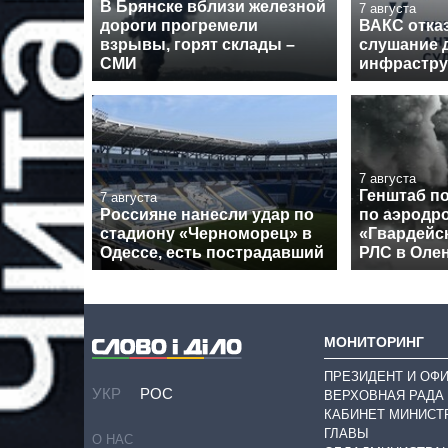
В Брянске вблизи железной
7 августа
дороги прогремели
ВАКС отка
взрывы, горят склады –
слушание 
СМИ
инфрастру
7 августа
Генштаб п
7 августа
Россияне нанесли удар по
по аэродр
стадиону «Черноморец» в
«Гвардейс
Одессе, есть пострадавший
РЛС в Оле
МОНИТОРИНГ
ПРЕЗИДЕНТ И ОФ
УКР
РОС
ВЕРХОВНАЯ РАДА
КАБИНЕТ МИНИСТ
ГЛАВЫ
О НАС