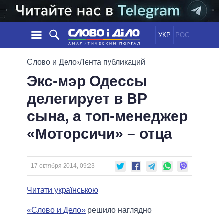
УКР
РОС
НОВОСТИ
Слово и Дело
›
Лента публикаций
Экс-мэр Одессы
ОБЕЩАНИЯ
ЛЕНТА
ПОЛИТИКА
делегирует в ВР
СОБЫТИЯ
ЭКОНОМИКА
ПОЛИТИКИ
сына, а топ-менеджер
СТАТЬИ
ОБЩЕСТВО
ИНФОГРАФИКА
МНЕНИЯ
МИР
ВСЕ ПОЛИТИКИ
«Моторсичи» – отца
ОБЗОРЫ
ПРЕЗИДЕНТ И ОФИС
ВИДЕО
ДАЙДЖЕСТЫ
ВЕРХОВНАЯ РАДА
17 октября 2014, 09:23
ПОДДЕРЖАТЬ
КАБИНЕТ МИНИСТРОВ
ГЛАВЫ ОБЛАДМИНИСТРАЦИЙ
Читати українською
СРАВНЕНИЕ ПОЛИТИКОВ
МЭРЫ
«Слово и Дело»
решило наглядно
ВСЕ ПЕРСОНЫ