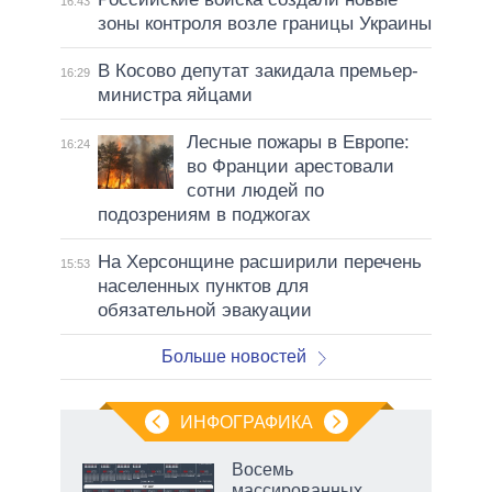
16:43
зоны контроля возле границы Украины
В Косово депутат закидала премьер-
16:29
министра яйцами
Лесные пожары в Европе:
16:24
во Франции арестовали
сотни людей по
подозрениям в поджогах
На Херсонщине расширили перечень
15:53
населенных пунктов для
обязательной эвакуации
Больше новостей
ИНФОГРАФИКА
Восемь
массированных