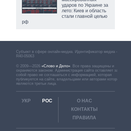
ударов по Украине за
лето: Киев и область
стали главной целью
рф
Субъект в сфере онлайн-медиа. Идентификатор медиа –
R40-05063
© 2009—2026
«Слово и Дело»
.
Все права защищены и
охраняются законом. Администрация сайта оставляет за
собой право не соглашаться с информацией, которая
публикуется на сайте, владельцами или авторами которой
являются третьи лица.
УКР
РОС
О НАС
КОНТАКТЫ
ПРАВИЛА