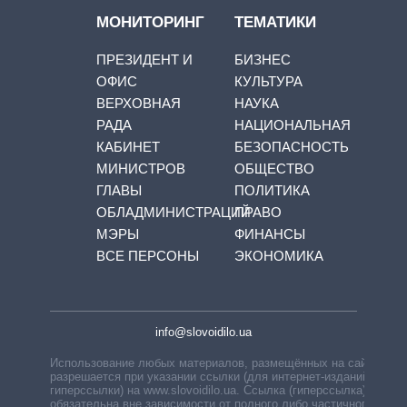
МОНИТОРИНГ
ТЕМАТИКИ
ПРЕЗИДЕНТ И
БИЗНЕС
ОФИС
КУЛЬТУРА
ВЕРХОВНАЯ
НАУКА
РАДА
НАЦИОНАЛЬНАЯ
КАБИНЕТ
БЕЗОПАСНОСТЬ
МИНИСТРОВ
ОБЩЕСТВО
ГЛАВЫ
ПОЛИТИКА
ОБЛАДМИНИСТРАЦИЙ
ПРАВО
МЭРЫ
ФИНАНСЫ
ВСЕ ПЕРСОНЫ
ЭКОНОМИКА
info@slovoidilo.ua
Использование любых материалов, размещённых на сайте,
разрешается при указании ссылки (для интернет-изданий —
гиперссылки) на www.slovoidilo.ua. Ссылка (гиперссылка)
обязательна вне зависимости от полного либо частичного