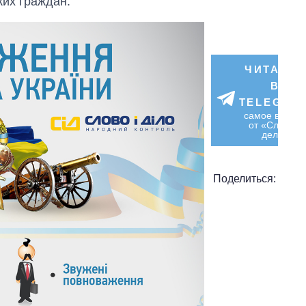
ких
граждан.
ЧИТАЙТ
В
TELEGRA
самое важно
от «Слово и
дело»
Поделиться: