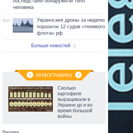
последствий обнаружили тело
человека
Украинские дроны за неделю
10:27
поразили 12 судов «теневого
флота» рф
Больше новостей
ИНФОГРАФИКА
Сколько
картофеля
выращивали в
Украине до и во
время большой
войны