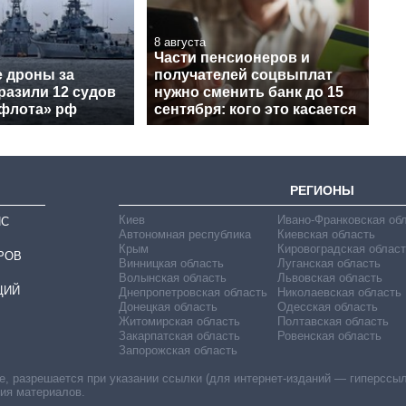
8 августа
Части пенсионеров и
е дроны за
получателей соцвыплат
разили 12 судов
нужно сменить банк до 15
 флота» рф
сентября: кого это касается
РЕГИОНЫ
Киев
Ивано-Франковская об
ИС
Автономная республика
Киевская область
Крым
Кировоградская област
РОВ
Винницкая область
Луганская область
Волынская область
Львовская область
ЦИЙ
Днепропетровская область
Николаевская область
Донецкая область
Одесская область
Житомирская область
Полтавская область
Закарпатская область
Ровенская область
Запорожская область
 разрешается при указании ссылки (для интернет-изданий — гиперссылки
ния материалов.