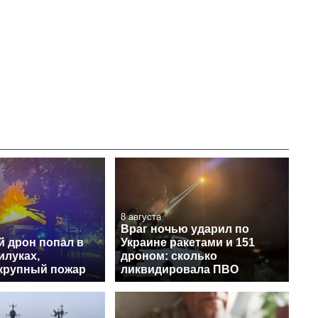
8 августа
Враг ночью ударил по
й дрон попал в
Украине ракетами и 151
илуках,
дроном: сколько
крупный пожар
ликвидировала ПВО