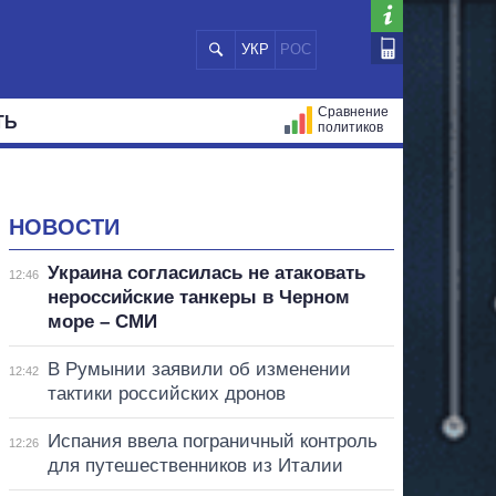
УКР
РОС
Сравнение
ТЬ
политиков
СТРАЦИЙ
МЭРЫ
ВСЕ ПЕРСОНЫ
НОВОСТИ
Украина согласилась не атаковать
12:46
нероссийские танкеры в Черном
море – СМИ
В Румынии заявили об изменении
12:42
тактики российских дронов
Испания ввела пограничный контроль
12:26
для путешественников из Италии