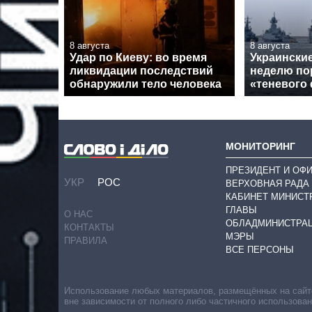
8 августа
8 августа
Удар по Киеву: во время
Украински
ликвидации последствий
неделю по
обнаружили тело человека
«теневого
МОНИТОРИНГ
ПРЕЗИДЕНТ И ОФ
УКР
РОС
ВЕРХОВНАЯ РАДА
КАБИНЕТ МИНИСТ
ГЛАВЫ
О НАС
ОБЛАДМИНИСТРА
КОНТАКТЫ
МЭРЫ
ПРАВИЛА
ВСЕ ПЕРСОНЫ
Использование любых материалов, размещённых на сайте,
вне зависимости от полного либо частичного использова