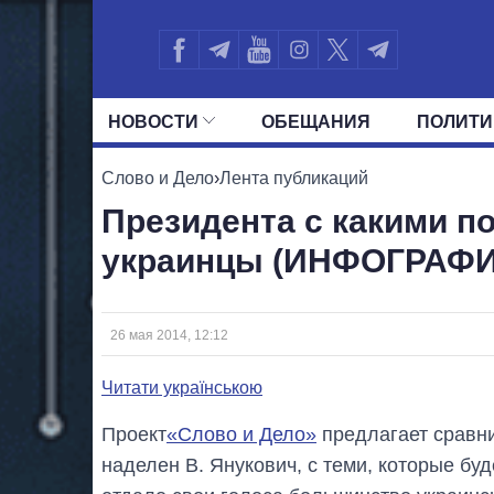
НОВОСТИ
ОБЕЩАНИЯ
ПОЛИТИ
ВСЕ ПОЛИТИКИ
ПРЕЗИДЕНТ И ОФ
Слово и Дело
›
Лента публикаций
Президента с какими 
украинцы (ИНФОГРАФИ
26 мая 2014, 12:12
Читати українською
Проект
«Слово и Дело»
предлагает
сравн
наделен
В.
Янукович
,
с теми
,
которые буд