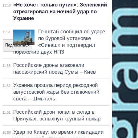
«Не хочет только путин»: Зеленский
12:10
отреагировал на ночной удар по
Украине
Е
Генштаб сообщил об ударе
11:51
по буровой установке
«Сиваш» и подтвердил
Подписаться
M
поражение двух НПЗ
е
Российские дроны атаковали
11:36
пассажирский поезд Сумы – Киев
Украина прошла период рекордной
11:32
августовской жары без отключений
света – Шмыгаль
Российский дрон попал в склад в
11:01
Прилуках, вспыхнул крупный пожар
Удар по Киеву: во время ликвидации
10:56