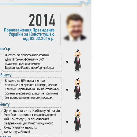
Восемь
массированных
ударов по Украине
за лето: Киев и
область стали
главной целью рф