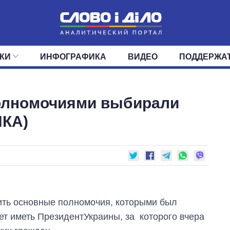
КИ
ИНФОГРАФИКА
ВИДЕО
ПОДДЕРЖА
ИС
ЛЕНТА
ВЕРХОВНАЯ РАДА
СОБЫТИЯ
СТАТЬИ
КАБИНЕТ МИНИСТРОВ
МНЕНИЯ
ОБЗОРЫ
ГЛАВЫ ОБЛАДМИНИ
ДАЙДЖЕСТЫ
полномочиями выбирали
ПОЛИТИКА
ДЕПУТАТЫ
ЭКОНОМИКА
КОМИТЕТЫ
ФРАКЦИИ
ОБЩЕСТВО
ОКРУГА
МИР
КА)
ить основные
полномочия
,
которыми был
ет иметь
Президент
Украины
,
за которого вчера