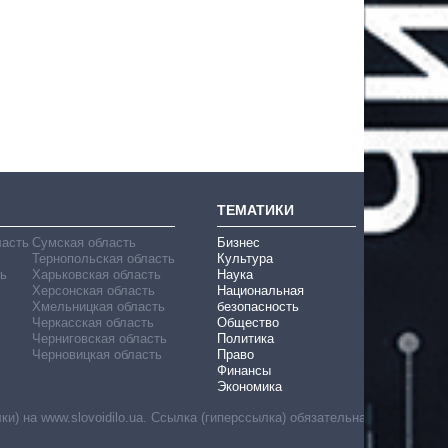
ТЕМАТИКИ
ласть
Сумская область
Бизнес
Тернопольская область
Культура
ь
Харьковская область
Наука
Херсонская область
Национальная
Хмельницкая область
безопасность
Черкасская область
Общество
Черниговская область
Политика
Черновицкая область
Право
Финансы
Экономика
) на www.slovoidilo.ua. Ссылка (гиперссылка) обязательна