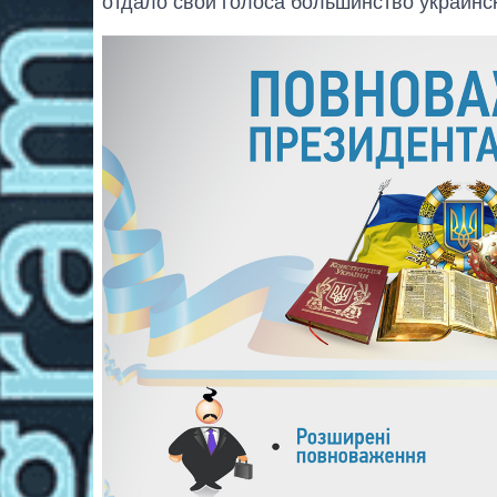
отдало
свои
голоса большинство
украинс