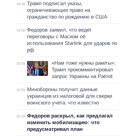
Трамп подписал указы,
04:39
ограничивающие право на
гражданство по рождению в США
Федоров заявил, что ведет
03:56
переговоры с Маском об
использования Starlink для ударов по
рф
«Нам тоже нужны ракеты»:
02:59
Трамп прокомментировал
запрос Украины на Patriot
Минобороны получит данные
01:59
украинцев из налоговой для сверки
воинского учета: что известно
Федоров раскрыл, как предлагал
01:24
изменить мобилизацию: что
предусматривал план