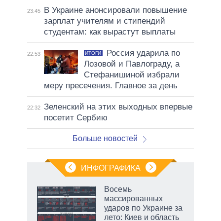
В Украине анонсировали повышение
23:45
зарплат учителям и стипендий
студентам: как вырастут выплаты
Россия ударила по
ИТОГИ
22:53
Лозовой и Павлограду, а
Стефанишиной избрали
меру пресечения. Главное за день
Зеленский на этих выходных впервые
22:32
посетит Сербию
Больше новостей
ИНФОГРАФИКА
рифы
Восемь
у в
массированных
 на
ударов по Украине за
лето: Киев и область