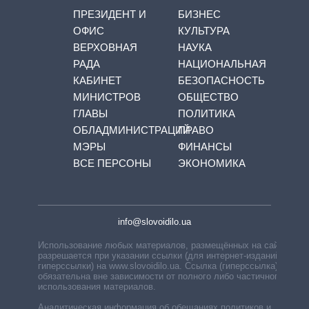
ПРЕЗИДЕНТ И
БИЗНЕС
ОФИС
КУЛЬТУРА
ВЕРХОВНАЯ
НАУКА
РАДА
НАЦИОНАЛЬНАЯ
КАБИНЕТ
БЕЗОПАСНОСТЬ
МИНИСТРОВ
ОБЩЕСТВО
ГЛАВЫ
ПОЛИТИКА
ОБЛАДМИНИСТРАЦИЙ
ПРАВО
МЭРЫ
ФИНАНСЫ
ВСЕ ПЕРСОНЫ
ЭКОНОМИКА
info@slovoidilo.ua
Использование любых материалов, размещённых на сайте,
разрешается при указании ссылки (для интернет-изданий —
гиперссылки) на www.slovoidilo.ua. Ссылка (гиперссылка)
обязательна вне зависимости от полного либо частичного
использования материалов.
Аналитическая информация об обещаниях политиков и