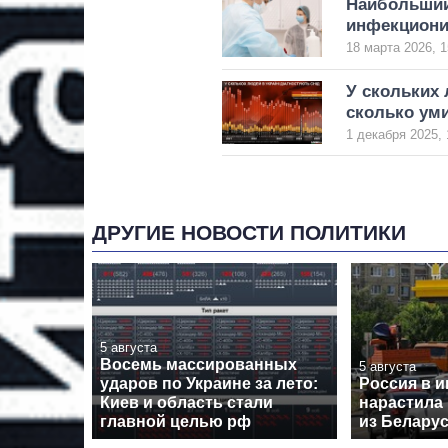
Наибольший
инфекциони
18 марта 2026, 1
У скольких
сколько ум
1 декабря 2025, 
ДРУГИЕ НОВОСТИ ПОЛИТИКИ
5 августа
Восемь массированных
5 августа
ударов по Украине за лето:
Россия в 
Киев и область стали
нарастила
главной целью рф
из Беларус