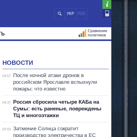
УКР
РОС
Сравнение
ТЬ
политиков
СТРАЦИЙ
МЭРЫ
ВСЕ ПЕРСОНЫ
НОВОСТИ
После ночной атаки дронов в
04:57
российском Ярославле вспыхнули
пожары: что известно
Россия сбросила четыре КАБа на
04:37
Сумы: есть раненые, повреждены
ТЦ и многоэтажки
Затмение Солнца сократит
03:59
производство электричества в ЕС