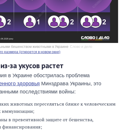
льными бешенством животными в Украине
Слово и дело
о размера (откроется в новом окне)
з-за укусов растет
ия в Украине обострилась проблема
енного здоровья
Минздрава Украины, это
ованными последствиями войны:
иких животных переселяться ближе к человеческим
х иммунизации;
Экономика ИИ-
аны в превентивной защите от бешенства,
гигантов: сколько
и финансирования;
стоят и