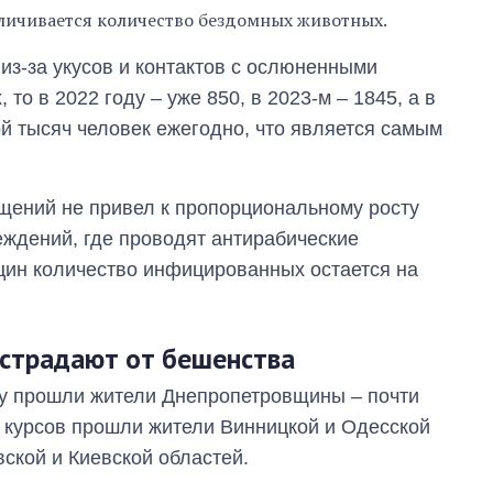
зарабатывают
личивается количество бездомных животных.
OpenAI и Anthropic
 из-за укусов и контактов с ослюненными
о в 2022 году – уже 850, в 2023-м – 1845, а в
ой тысяч человек ежегодно, что является самым
ащений не привел к пропорциональному росту
еждений, где проводят антирабические
кцин количество инфицированных остается на
 страдают от бешенства
ду прошли жители Днепропетровщины – почти
и курсов прошли жители Винницкой и Одесской
вской и Киевской областей.