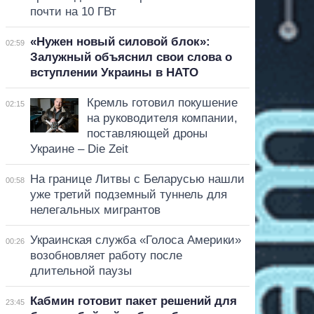
почти на 10 ГВт
«Нужен новый силовой блок»:
02:59
Залужный объяснил свои слова о
вступлении Украины в НАТО
Кремль готовил покушение
02:15
на руководителя компании,
поставляющей дроны
Украине – Die Zeit
На границе Литвы с Беларусью нашли
00:58
уже третий подземный туннель для
нелегальных мигрантов
Украинская служба «Голоса Америки»
00:26
возобновляет работу после
длительной паузы
Кабмин готовит пакет решений для
23:45