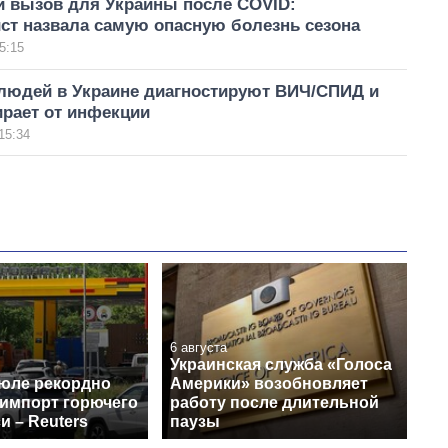
 вызов для Украины после COVID:
ст назвала самую опасную болезнь сезона
5:15
 людей в Украине диагностируют ВИЧ/СПИД и
ирает от инфекции
15:34
6 августа
Украинская служба «Голоса
июле рекордно
Америки» возобновляет
 импорт горючего
работу после длительной
и – Reuters
паузы