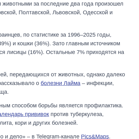
и животными за последние два года произошел
вской, Полтавской, Львовской, Одесской и
аинцев, по статистике за 1996–2025 годы,
9%) и кошки (36%). Зато главным источником
ся лисицы (16%). Остальные 7% приходятся на
ней, передающихся от животных, однако далеко
рассказывало о
болезни Лайма
– инфекции,
еща.
ным способом борьбы является профилактика.
алендарь прививок
против туберкулеза,
лита, кори и других болезней.
о и дело» – в Telegram-канале
Pics&Maps
.