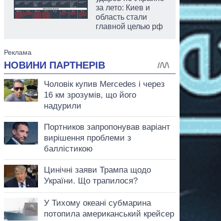
за лето: Киев и
область стали
главной целью рф