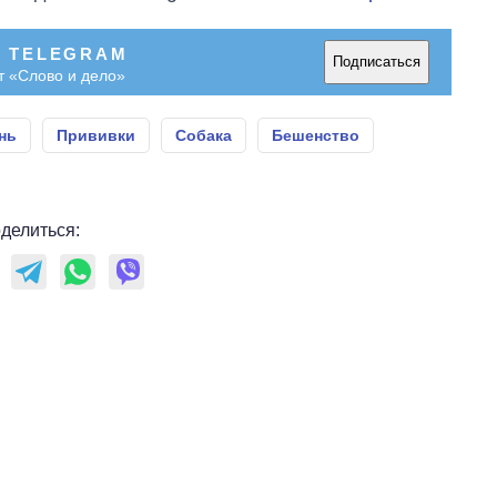
В TELEGRAM
Подписаться
т «Слово и дело»
нь
Прививки
Собака
Бешенство
делиться: