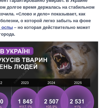
ент гарантированно умирает. В Украине
вом долгое время держалась на стабильном
кочила. «Слово и дело» показывает, как
болезни, о которой легко забыть на фоне
й оспы
– но которая действительно может
города.