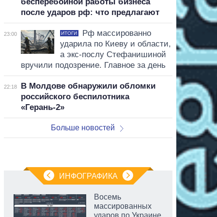
бесперебойной работы бизнеса
после ударов рф: что предлагают
Рф массированно
ИТОГИ
23:00
ударила по Киеву и области,
а экс-послу Стефанишиной
вручили подозрение. Главное за день
В Молдове обнаружили обломки
22:18
российского беспилотника
«Герань-2»
Больше новостей
ИНФОГРАФИКА
Восемь
массированных
ударов по Украине