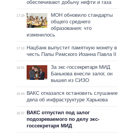
обеспечивают добычу нефти и газа
МОН обновило стандарты
17:29
общего среднего
образования: что
изменилось
Нацбанк выпустит памятную монету в
17:10
честь Папы Римского Иоанна Павла II
За экс-госсекретаря МИД
16:51
Банькова внесли залог, он
вышел из СИЗО
ВАКС отказался остановить слушание
16:44
дела об инфраструктуре Харькова
ВАКС отпустил под залог
16:37
подозреваемого по делу экс-
госсекретаря МИД