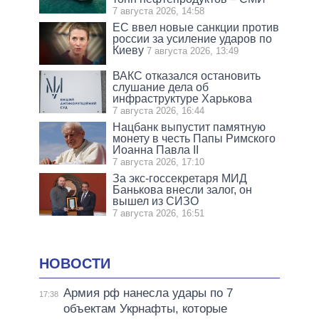
7 августа 2026, 14:58
ЕС ввел новые санкции против
россии за усиление ударов по
Киеву
7 августа 2026, 13:49
ВАКС отказался остановить
слушание дела об
инфраструктуре Харькова
7 августа 2026, 16:44
Нацбанк выпустит памятную
монету в честь Папы Римского
Иоанна Павла II
7 августа 2026, 17:10
За экс-госсекретаря МИД
Банькова внесли залог, он
вышел из СИЗО
7 августа 2026, 16:51
НОВОСТИ
Армия рф нанесла удары по 7
17:38
объектам Укрнафты, которые