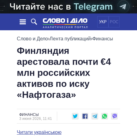
УКР
РОС
НОВОСТИ
Слово и Дело
›
Лента публикаций
›
Финансы
Финляндия
ОБЕЩАНИЯ
ЛЕНТА
ПОЛИТИКА
арестовала почти €4
СОБЫТИЯ
ЭКОНОМИКА
ПОЛИТИКИ
млн российских
СТАТЬИ
ОБЩЕСТВО
ИНФОГРАФИКА
МНЕНИЯ
МИР
ВСЕ ПОЛИТИКИ
активов по иску
ОБЗОРЫ
ПРЕЗИДЕНТ И ОФИС
«Нафтогаза»
ВИДЕО
ДАЙДЖЕСТЫ
ВЕРХОВНАЯ РАДА
ПОДДЕРЖАТЬ
КАБИНЕТ МИНИСТРОВ
ГЛАВЫ ОБЛАДМИНИСТРАЦИЙ
ФИНАНСЫ
СРАВНЕНИЕ ПОЛИТИКОВ
3 июня 2026, 11:41
МЭРЫ
Читати українською
ВСЕ ПЕРСОНЫ