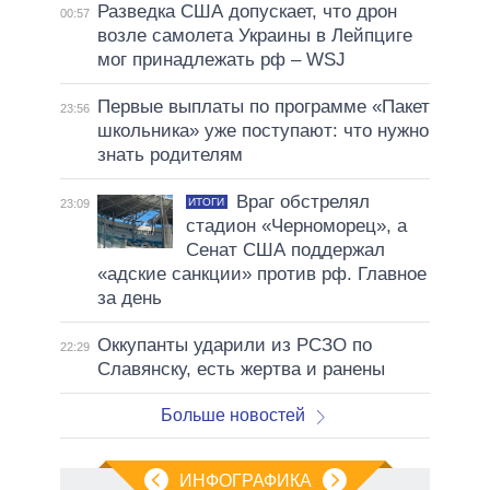
Разведка США допускает, что дрон
00:57
возле самолета Украины в Лейпциге
мог принадлежать рф – WSJ
Первые выплаты по программе «Пакет
23:56
школьника» уже поступают: что нужно
знать родителям
Враг обстрелял
ИТОГИ
23:09
стадион «Черноморец», а
Сенат США поддержал
«адские санкции» против рф. Главное
за день
Оккупанты ударили из РСЗО по
22:29
Славянску, есть жертва и ранены
Больше новостей
ИНФОГРАФИКА