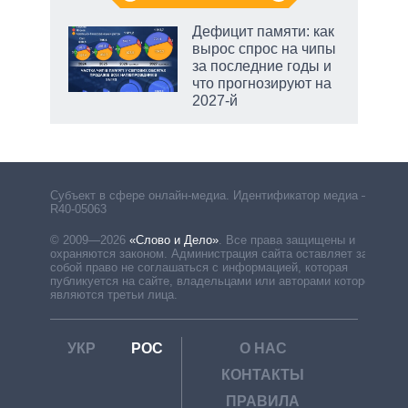
Дефицит памяти: как
вырос спрос на чипы
за последние годы и
что прогнозируют на
2027-й
Субъект в сфере онлайн-медиа. Идентификатор медиа –
R40-05063
© 2009—2026
«Слово и Дело»
.
Все права защищены и
охраняются законом. Администрация сайта оставляет за
собой право не соглашаться с информацией, которая
публикуется на сайте, владельцами или авторами которой
являются третьи лица.
УКР
РОС
О НАС
КОНТАКТЫ
ПРАВИЛА