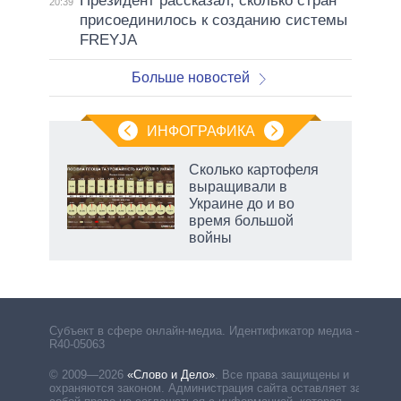
Президент рассказал, сколько стран
20:39
присоединилось к созданию системы
FREYJA
Больше новостей
ИНФОГРАФИКА
Сколько картофеля
о
выращивали в
Украине до и во
время большой
ic
войны
Субъект в сфере онлайн-медиа. Идентификатор медиа –
R40-05063
© 2009—2026
«Слово и Дело»
.
Все права защищены и
охраняются законом. Администрация сайта оставляет за