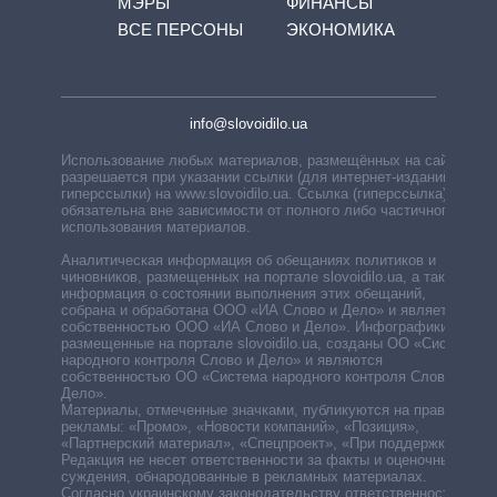
МЭРЫ
ФИНАНСЫ
ВСЕ ПЕРСОНЫ
ЭКОНОМИКА
info@slovoidilo.ua
Использование любых материалов, размещённых на сайте,
разрешается при указании ссылки (для интернет-изданий —
гиперссылки) на www.slovoidilo.ua. Ссылка (гиперссылка)
обязательна вне зависимости от полного либо частичного
использования материалов.
Аналитическая информация об обещаниях политиков и
чиновников, размещенных на портале slovoidilo.ua, а также
информация о состоянии выполнения этих обещаний,
собрана и обработана ООО «ИА Слово и Дело» и является
собственностью ООО «ИА Слово и Дело». Инфографики,
размещенные на портале slovoidilo.ua, созданы ОО «Система
народного контроля Слово и Дело» и являются
собственностью ОО «Система народного контроля Слово и
Дело».
Материалы, отмеченные значками, публикуются на правах
рекламы: «Промо», «Новости компаний», «Позиция»,
«Партнерский материал», «Спецпроект», «При поддержке».
Редакция не несет ответственности за факты и оценочные
суждения, обнародованные в рекламных материалах.
Согласно украинскому законодательству ответственность за