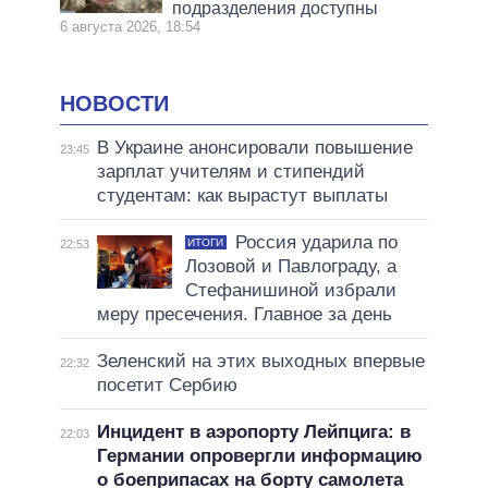
подразделения доступны
6 августа 2026, 18:54
НОВОСТИ
В Украине анонсировали повышение
23:45
зарплат учителям и стипендий
студентам: как вырастут выплаты
Россия ударила по
ИТОГИ
22:53
Лозовой и Павлограду, а
Стефанишиной избрали
меру пресечения. Главное за день
Зеленский на этих выходных впервые
22:32
посетит Сербию
Инцидент в аэропорту Лейпцига: в
22:03
Германии опровергли информацию
о боеприпасах на борту самолета