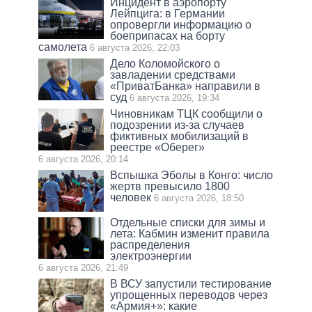
Инцидент в аэропорту
Лейпцига: в Германии
опровергли информацию о
боеприпасах на борту
самолета
6 августа 2026, 22:03
Дело Коломойского о
завладении средствами
«ПриватБанка» направили в
суд
6 августа 2026, 19:34
Чиновникам ТЦК сообщили о
подозрении из-за случаев
фиктивных мобилизаций в
реестре «Оберег»
6 августа 2026, 20:14
Вспышка Эболы в Конго: число
жертв превысило 1800
человек
6 августа 2026, 18:50
Отдельные списки для зимы и
лета: Кабмин изменит правила
распределения
электроэнергии
6 августа 2026, 21:49
В ВСУ запустили тестирование
упрощенных переводов через
«Армия+»: какие