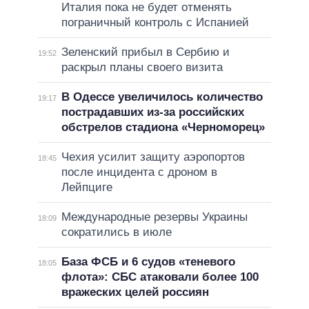
Италия пока не будет отменять
пограничный контроль с Испанией
Зеленский прибыл в Сербию и
19:52
раскрыл планы своего визита
В Одессе увеличилось количество
19:17
пострадавших из-за российских
обстрелов стадиона «Черноморец»
Чехия усилит защиту аэропортов
18:45
после инцидента с дроном в
Лейпциге
Международные резервы Украины
18:09
сократились в июле
База ФСБ и 6 судов «теневого
18:05
флота»: СБС атаковали более 100
вражеских целей россиян