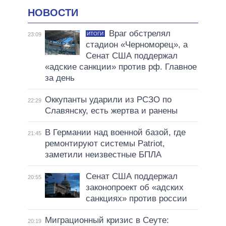
НОВОСТИ
Враг обстрелял
ИТОГИ
23:09
стадион «Черноморец», а
Сенат США поддержал
«адские санкции» против рф. Главное
за день
Оккупанты ударили из РСЗО по
22:29
Славянску, есть жертва и ранены
В Германии над военной базой, где
21:45
ремонтируют системы Patriot,
заметили неизвестные БПЛА
Сенат США поддержал
20:55
законопроект об «адских
санкциях» против россии
Миграционный кризис в Сеуте:
20:19