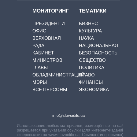
МОНИТОРИНГ
ТЕМАТИКИ
ПРЕЗИДЕНТ И
БИЗНЕС
ОФИС
КУЛЬТУРА
ВЕРХОВНАЯ
НАУКА
РАДА
НАЦИОНАЛЬНАЯ
КАБИНЕТ
БЕЗОПАСНОСТЬ
МИНИСТРОВ
ОБЩЕСТВО
ГЛАВЫ
ПОЛИТИКА
ОБЛАДМИНИСТРАЦИЙ
ПРАВО
МЭРЫ
ФИНАНСЫ
ВСЕ ПЕРСОНЫ
ЭКОНОМИКА
info@slovoidilo.ua
Использование любых материалов, размещённых на сайте,
разрешается при указании ссылки (для интернет-изданий —
гиперссылки) на www.slovoidilo.ua. Ссылка (гиперссылка)