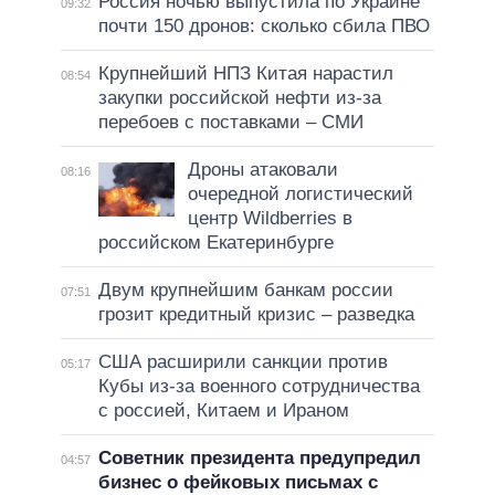
Россия ночью выпустила по Украине
09:32
почти 150 дронов: сколько сбила ПВО
Крупнейший НПЗ Китая нарастил
08:54
закупки российской нефти из-за
перебоев с поставками – СМИ
Дроны атаковали
08:16
очередной логистический
центр Wildberries в
российском Екатеринбурге
Двум крупнейшим банкам россии
07:51
грозит кредитный кризис – разведка
США расширили санкции против
05:17
Кубы из-за военного сотрудничества
с россией, Китаем и Ираном
Советник президента предупредил
04:57
бизнес о фейковых письмах с