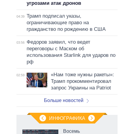
угрозами атак дронов
Трамп подписал указы,
04:39
ограничивающие право на
гражданство по рождению в США
Федоров заявил, что ведет
03:56
переговоры с Маском об
использования Starlink для ударов по
рф
«Нам тоже нужны ракеты»:
02:59
Трамп прокомментировал
запрос Украины на Patriot
Больше новостей
ИНФОГРАФИКА
рифы
Восемь