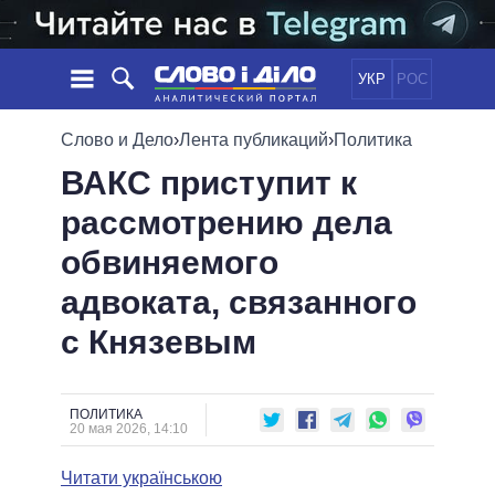
УКР
РОС
НОВОСТИ
Слово и Дело
›
Лента публикаций
›
Политика
ВАКС приступит к
ОБЕЩАНИЯ
ЛЕНТА
ПОЛИТИКА
рассмотрению дела
СОБЫТИЯ
ЭКОНОМИКА
ПОЛИТИКИ
обвиняемого
СТАТЬИ
ОБЩЕСТВО
ИНФОГРАФИКА
МНЕНИЯ
МИР
ВСЕ ПОЛИТИКИ
адвоката, связанного
ОБЗОРЫ
ПРЕЗИДЕНТ И ОФИС
с Князевым
ВИДЕО
ДАЙДЖЕСТЫ
ВЕРХОВНАЯ РАДА
ПОДДЕРЖАТЬ
КАБИНЕТ МИНИСТРОВ
ГЛАВЫ ОБЛАДМИНИСТРАЦИЙ
ПОЛИТИКА
СРАВНЕНИЕ ПОЛИТИКОВ
20 мая 2026, 14:10
МЭРЫ
Читати українською
ВСЕ ПЕРСОНЫ