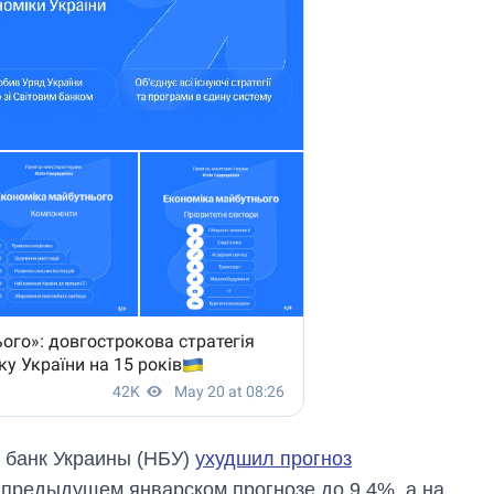
 банк Украины (НБУ)
ухудшил прогноз
 предыдущем январском прогнозе до 9,4%, а на