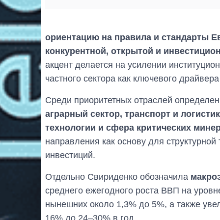
ориентацию на правила и стандарты Е
конкурентной, открытой и инвестицио
акцент делается на усилении институцион
частного сектора как ключевого драйвера
Среди приоритетных отраслей определе
аграрный сектор, транспорт и логист
технологии и сфера критических мине
направления как основу для структурной
инвестиций.
Отдельно Свириденко обозначила
макро
среднего ежегодного роста ВВП на уровн
нынешних около 1,3% до 5%, а также уве
16% до 24–30% в год.