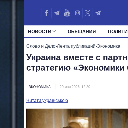
НОВОСТИ
ОБЕЩАНИЯ
ПОЛИТИ
ВСЕ ПОЛИТИКИ
ПРЕЗИДЕНТ И ОФ
Слово и Дело
›
Лента публикаций
›
Экономика
Украина вместе с парт
стратегию «Экономики
ЭКОНОМИКА
20 мая 2026, 12:20
Читати українською