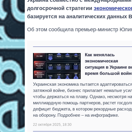
Украина совместно с международными
долгосрочной стратегии
экономическо
базируется на аналитических данных В
Об этом сообщила премьер-министр Юли
Как менялась
экономическая
ситуация в Украине в
время большой вой
Украинская экономика пытается адаптироваться
затяжной войне, бизнес прилагает немалые уси
чтобы держаться на плаву. Однако, несмотря н
миллиардную помощь партнеров, растет госдолг
дефицит бюджета, в котором рекордные расхо
на оборону. Подробнее – на инфографике.
22 октября 2025, 18:30