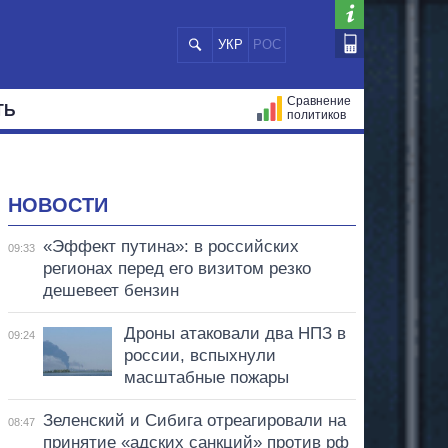
УКР
РОС
Сравнение
ТЬ
политиков
СТРАЦИЙ
МЭРЫ
ВСЕ ПЕРСОНЫ
НОВОСТИ
«Эффект путина»: в российских
09:33
регионах перед его визитом резко
дешевеет бензин
Дроны атаковали два НПЗ в
09:24
россии, вспыхнули
масштабные пожары
Зеленский и Сибига отреагировали на
08:47
принятие «адских санкций» против рф