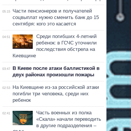
Части пенсионеров и получателей
05:15
соцвыплат нужно сменить банк до 15
сентября: кого это касается
Среди погибших 4-летний
04:51
ребенок: в ГСЧС уточнили
последствия обстрела на
Киевщине
В Киеве после атаки баллистикой в
03:47
двух районах произошли пожары
На Киевщине из-за российской атаки
02:53
погибли три человека, среди них
ребенок
Часть военных из полка
02:41
«Скала» начали переводить
в другие подразделения –