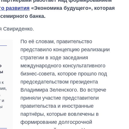
 партнёрами работает над формированием
го развития
«Экономика будущего», которая
семирного банка.
я Свириденко.
По её словам, правительство
представило концепцию реализации
стратегии в ходе заседания
международного консультативного
о
ны
бизнес-совета, которое прошло под
председательством президента
 к
лия,
Владимира Зеленского. Во встрече
а
приняли участие представители
Дефицит памяти:
 и
как вырос спрос
правительства и иностранные
ды
на чипы за
партнёры, которые вовлечены в
последние годы и
что прогнозируют
формирование долгосрочной
на 2027-й