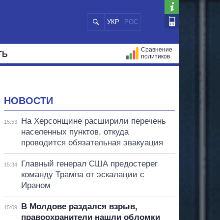
УКР
РОС
Сравнение
ТЬ
политиков
СТРАЦИЙ
МЭРЫ
ВСЕ ПЕРСОНЫ
НОВОСТИ
На Херсонщине расширили перечень
15:53
населенных пунктов, откуда
проводится обязательная эвакуация
Главный генерал США предостерег
15:34
команду Трампа от эскалации с
Ираном
В Молдове раздался взрыв,
15:09
правоохранители нашли обломки