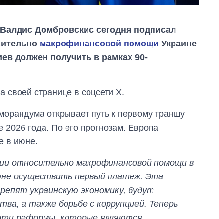
 Валдис Домбровскис сегодня подписал
сительно
макрофинансовой помощи
Украине
иев должен получить в рамках 90-
а своей странице в соцсети X.
морандума открывает путь к первому траншу
 2026 года. По его прогнозам, Европа
е в июне.
От 1 месяца – до 5
лет: кто и как долго
нии относительно макрофинансовой помощи в
занимал
должность
юне осуществить первый платеж. Эта
руководителя СВР
крепят украинскую экономику, будут
ва, а также борьбе с коррупцией. Теперь
эти реформы, которые являются