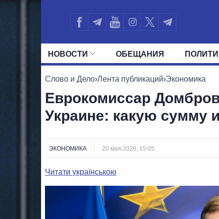
НОВОСТИ
ОБЕЩАНИЯ
ПОЛИТИ
ВСЕ ПОЛИТИКИ
ПРЕЗИДЕНТ И ОФ
Слово и Дело
›
Лента публикаций
›
Экономика
Еврокомиссар Домбров
Украине: какую сумму и
ЭКОНОМИКА
20 мая 2026, 15:05
Читати українською