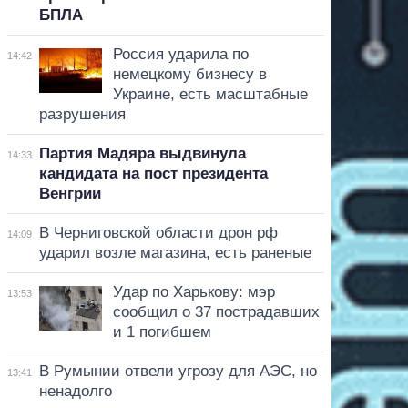
БПЛА
Россия ударила по
14:42
немецкому бизнесу в
Украине, есть масштабные
разрушения
Партия Мадяра выдвинула
14:33
кандидата на пост президента
Венгрии
В Черниговской области дрон рф
14:09
ударил возле магазина, есть раненые
Удар по Харькову: мэр
13:53
сообщил о 37 пострадавших
и 1 погибшем
В Румынии отвели угрозу для АЭС, но
13:41
ненадолго