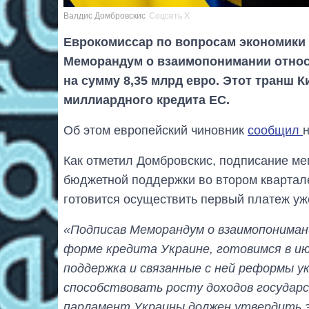
Валдис Домбровскис
Соцсеть X
Еврокомиссар по вопросам экономики
Меморандум о взаимопонимании отно
на сумму 8,35 млрд евро. Этот транш К
миллиардного кредита ЕС.
Об этом европейский чиновник
сообщил
н
Как отметил Домбровскис, подписание ме
бюджетной поддержки во втором квартале
готовится осуществить первый платеж уж
«Подписав Меморандум о взаимопонима
форме кредита Украине, готовимся в и
поддержка и связанные с ней реформы у
способствовать росту доходов государст
парламент Украины должен утвердить 