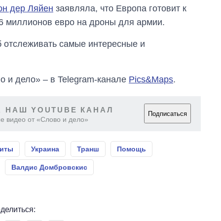
он дер Ляйен
заявляла, что Европа готовит к
6 миллионов евро на дроны для армии.
об отслеживать самые интересные и
о и дело» – в Telegram-канале
Pics&Maps
.
 НАШ YOUTUBE КАНАЛ
Подписаться
е видео от «Слово и дело»
иты
Украина
Транш
Помощь
Валдис Домбровскис
делиться: