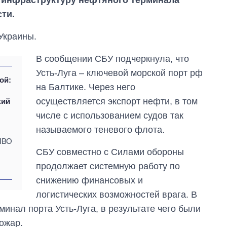
 инфраструктуру нефтяного терминала
сти.
Украины.
В сообщении СБУ подчеркнула, что
Усть-Луга – ключевой морской порт рф
ой:
на Балтике. Через него
А
осуществляется экспорт нефти, в том
кий
числе с использованием судов так
называемого теневого флота.
ПВО
СБУ совместно с Силами обороны
продолжает системную работу по
снижению финансовых и
Восемь
массированных
логистических возможностей врага. В
ударов по Украине
минал порта Усть-Луга, в результате чего были
за лето: Киев и
область стали
ожар.