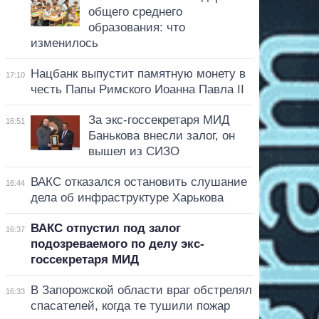
общего среднего
образования: что
изменилось
Нацбанк выпустит памятную монету в
17:10
честь Папы Римского Иоанна Павла II
За экс-госсекретаря МИД
16:51
Банькова внесли залог, он
вышел из СИЗО
ВАКС отказался остановить слушание
16:44
дела об инфраструктуре Харькова
ВАКС отпустил под залог
16:37
подозреваемого по делу экс-
госсекретаря МИД
В Запорожской области враг обстрелял
16:33
спасателей, когда те тушили пожар