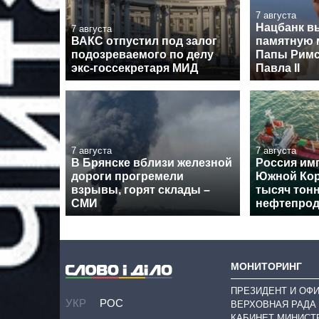
7 августа
Нацбанк в
7 августа
ВАКС отпустил под залог
памятную 
подозреваемого по делу
Папы Римс
экс-госсекретаря МИД
Павла II
7 августа
7 августа
В Брянске вблизи железной
Россия им
дороги прогремели
Южной Кор
взрывы, горят склады –
тысяч тон
СМИ
нефтепрод
МОНИТОРИНГ
ПРЕЗИДЕНТ И ОФ
УКР
РОС
ВЕРХОВНАЯ РАДА
КАБИНЕТ МИНИСТ