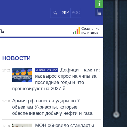
УКР
РОС
Сравнение
ТЬ
политиков
СТРАЦИЙ
МЭРЫ
ВСЕ ПЕРСОНЫ
НОВОСТИ
Дефицит памяти:
ИНФОГРАФИКА
17:52
как вырос спрос на чипы за
последние годы и что
прогнозируют на 2027-й
Армия рф нанесла удары по 7
17:38
объектам Укрнафты, которые
обеспечивают добычу нефти и газа
МОН обновило стандарты
17:29