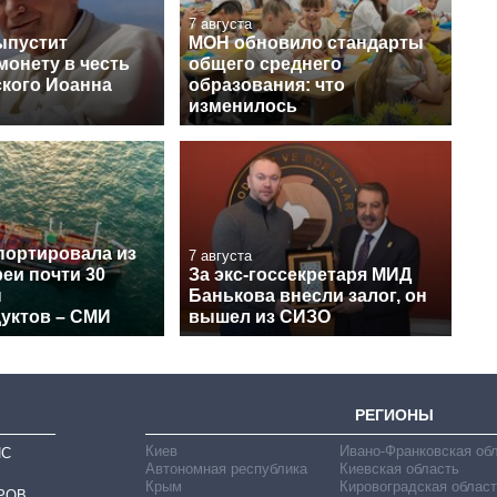
7 августа
ыпустит
МОН обновило стандарты
монету в честь
общего среднего
кого Иоанна
образования: что
изменилось
портировала из
7 августа
еи почти 30
За экс-госсекретаря МИД
н
Банькова внесли залог, он
уктов – СМИ
вышел из СИЗО
РЕГИОНЫ
Киев
Ивано-Франковская об
ИС
Автономная республика
Киевская область
Крым
Кировоградская област
РОВ