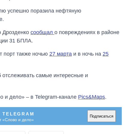
главной целью рф
елю успешно поразила нефтяную
е.
р Дрозденко
сообщал
о повреждениях в районе
ации 31 БПЛА.
от порт также ночью
27 марта
и в ночь на
25
об отслеживать самые интересные и
о и дело» – в Telegram-канале
Pics&Maps
.
В TELEGRAM
Подписаться
т «Слово и дело»