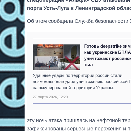
спецопераций «Альфа» СБУ атаковали
порта Усть-Луга в Ленинградской обла
Об этом сообщила Служба безопасности 
Готовь deepstrike зим
как украинские БПЛ
уничтожают российс
тыл
Удачные удары по территории россии стали
возможны благодаря уничтожению российской 
на оккупированной территории Украины.
27 марта 2026, 12:20
эту ночь атака пришлась на нефтяной тер
зафиксированы серьезные поражения и п