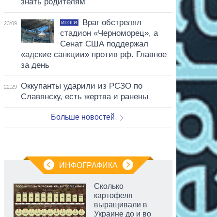
знать родителям
Враг обстрелял
ИТОГИ
23:09
стадион «Черноморец», а
Сенат США поддержал
«адские санкции» против рф. Главное
за день
Оккупанты ударили из РСЗО по
22:29
Славянску, есть жертва и ранены
Больше новостей
ИНФОГРАФИКА
Сколько
картофеля
выращивали в
Украине до и во