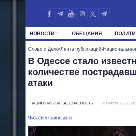
НОВОСТИ
ОБЕЩАНИЯ
ПОЛИТИ
ВСЕ ПОЛИТИКИ
ПРЕЗИДЕНТ И ОФ
Слово и Дело
›
Лента публикаций
›
Национальная
В Одессе стало извест
количестве пострадавш
атаки
НАЦИОНАЛЬНАЯ БЕЗОПАСНОСТЬ
28 марта 2026, 08:
Читати українською