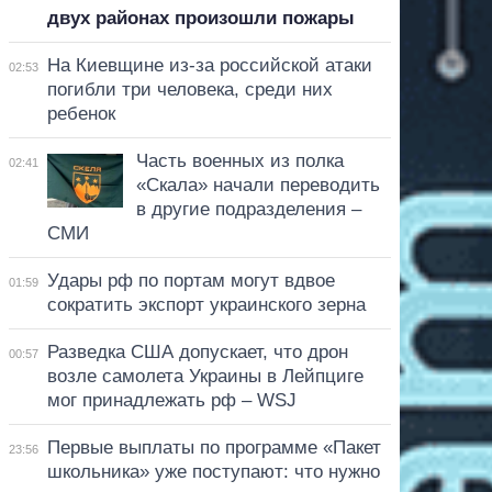
двух районах произошли пожары
На Киевщине из-за российской атаки
02:53
погибли три человека, среди них
ребенок
Часть военных из полка
02:41
«Скала» начали переводить
в другие подразделения –
СМИ
Удары рф по портам могут вдвое
01:59
сократить экспорт украинского зерна
Разведка США допускает, что дрон
00:57
возле самолета Украины в Лейпциге
мог принадлежать рф – WSJ
Первые выплаты по программе «Пакет
23:56
школьника» уже поступают: что нужно