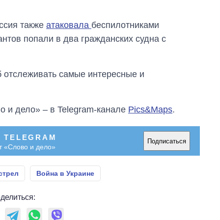
оссия также
атаковала
беспилотниками
антов попали в два гражданских судна с
об отслеживать самые интересные и
о и дело» – в Telegram-канале
Pics&Maps
.
В TELEGRAM
Подписаться
т «Слово и дело»
стрел
Война в Украине
делиться: