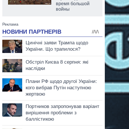
время большой
войны
аспирант