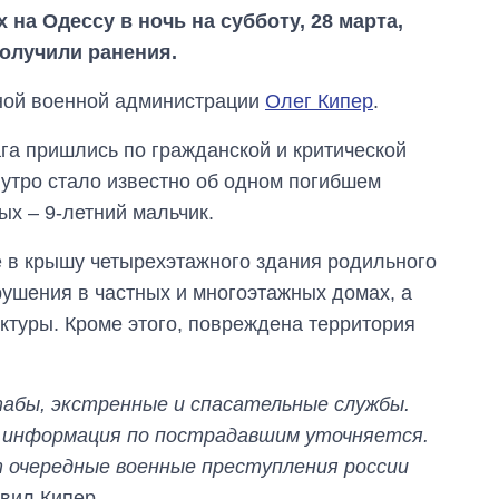
на Одессу в ночь на субботу, 28 марта,
получили ранения.
ной военной администрации
Олег Кипер
.
га пришлись по гражданской и критической
 утро стало известно об одном погибшем
ых – 9-летний мальчик.
 в крышу четырехэтажного здания родильного
рушения в частных и многоэтажных домах, а
ктуры. Кроме этого, повреждена территория
бы, экстренные и спасательные службы.
Дефицит памяти:
 информация по пострадавшим уточняется.
как вырос спрос
 очередные военные преступления россии
на чипы за
последние годы и
авил Кипер.