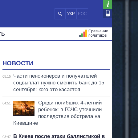
УКР
РОС
Сравнение
ТЬ
политиков
СТРАЦИЙ
МЭРЫ
ВСЕ ПЕРСОНЫ
НОВОСТИ
Части пенсионеров и получателей
05:15
соцвыплат нужно сменить банк до 15
сентября: кого это касается
Среди погибших 4-летний
04:51
ребенок: в ГСЧС уточнили
последствия обстрела на
Киевщине
В Киеве после атаки баллистикой в
03:47