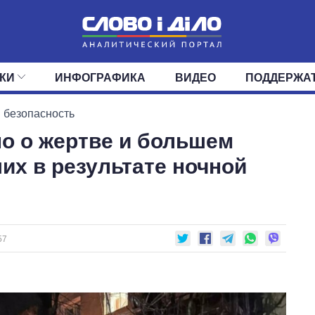
КИ
ИНФОГРАФИКА
ВИДЕО
ПОДДЕРЖА
ИС
ЛЕНТА
ВЕРХОВНАЯ РАДА
СОБЫТИЯ
СТАТЬИ
КАБИНЕТ МИНИСТРОВ
МНЕНИЯ
ОБЗОРЫ
ГЛАВЫ ОБЛАДМИНИ
ДАЙДЖЕСТЫ
 безопасность
но о жертве и большем
ПОЛИТИКА
ДЕПУТАТЫ
ЭКОНОМИКА
КОМИТЕТЫ
ФРАКЦИИ
ОБЩЕСТВО
ОКРУГА
МИР
их в результате ночной
57