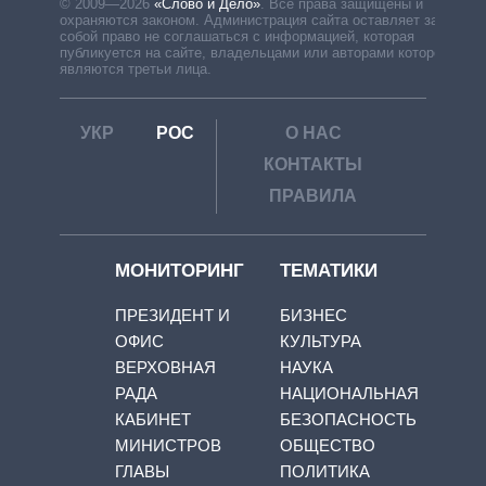
© 2009—2026
«Слово и Дело»
.
Все права защищены и
охраняются законом. Администрация сайта оставляет за
собой право не соглашаться с информацией, которая
публикуется на сайте, владельцами или авторами которой
являются третьи лица.
УКР
РОС
О НАС
КОНТАКТЫ
ПРАВИЛА
МОНИТОРИНГ
ТЕМАТИКИ
ПРЕЗИДЕНТ И
БИЗНЕС
ОФИС
КУЛЬТУРА
ВЕРХОВНАЯ
НАУКА
РАДА
НАЦИОНАЛЬНАЯ
КАБИНЕТ
БЕЗОПАСНОСТЬ
МИНИСТРОВ
ОБЩЕСТВО
ГЛАВЫ
ПОЛИТИКА