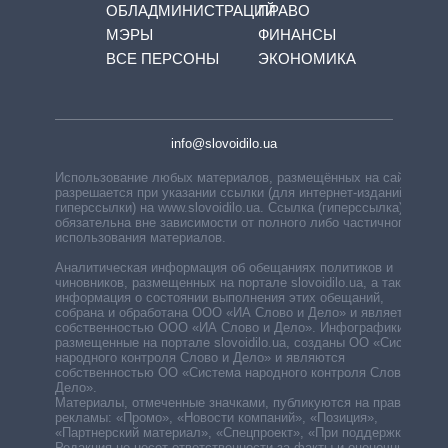
ОБЛАДМИНИСТРАЦИЙ
ПРАВО
МЭРЫ
ФИНАНСЫ
ВСЕ ПЕРСОНЫ
ЭКОНОМИКА
info@slovoidilo.ua
Использование любых материалов, размещённых на сайте,
разрешается при указании ссылки (для интернет-изданий —
гиперссылки) на www.slovoidilo.ua. Ссылка (гиперссылка)
обязательна вне зависимости от полного либо частичного
использования материалов.
Аналитическая информация об обещаниях политиков и
чиновников, размещенных на портале slovoidilo.ua, а также
информация о состоянии выполнения этих обещаний,
собрана и обработана ООО «ИА Слово и Дело» и является
собственностью ООО «ИА Слово и Дело». Инфографики,
размещенные на портале slovoidilo.ua, созданы ОО «Система
народного контроля Слово и Дело» и являются
собственностью ОО «Система народного контроля Слово и
Дело».
Материалы, отмеченные значками, публикуются на правах
рекламы: «Промо», «Новости компаний», «Позиция»,
«Партнерский материал», «Спецпроект», «При поддержке».
Редакция не несет ответственности за факты и оценочные