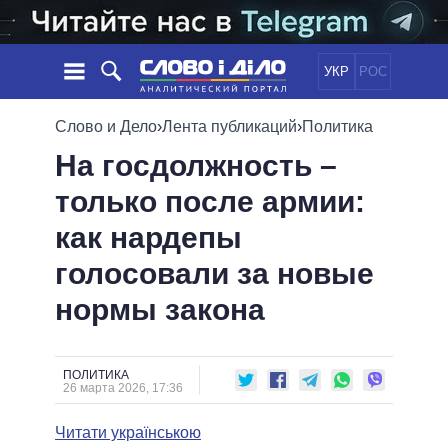
УКР
РОС
НОВОСТИ
Слово и Дело
›
Лента публикаций
›
Политика
На госдолжность –
ОБЕЩАНИЯ
ЛЕНТА
ПОЛИТИКА
только после армии:
СОБЫТИЯ
ЭКОНОМИКА
ПОЛИТИКИ
как нардепы
СТАТЬИ
ОБЩЕСТВО
ИНФОГРАФИКА
МНЕНИЯ
МИР
ВСЕ ПОЛИТИКИ
голосовали за новые
ОБЗОРЫ
ПРЕЗИДЕНТ И ОФИС
нормы закона
ВИДЕО
ДАЙДЖЕСТЫ
ВЕРХОВНАЯ РАДА
ПОДДЕРЖАТЬ
КАБИНЕТ МИНИСТРОВ
ГЛАВЫ ОБЛАДМИНИСТРАЦИЙ
ПОЛИТИКА
СРАВНЕНИЕ ПОЛИТИКОВ
26 марта 2026, 17:36
МЭРЫ
Читати українською
ВСЕ ПЕРСОНЫ