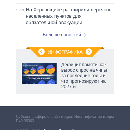
На Херсонщине расширили перечень
15:53
населенных пунктов для
обязательной эвакуации
Больше новостей
ИНФОГРАФИКА
еля
Дефицит памяти: как
вырос спрос на чипы
за последние годы и
что прогнозируют на
2027-й
маги
Субъект в сфере онлайн-медиа. Идентификатор медиа –
R40-05063