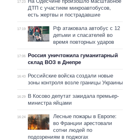
На Одесчине произошло масштабное
17:23
ДТП с участием микроавтобусов,
есть жертвы и пострадавшие
Рф атаковала автобус с 12
17:19
детьми и спасателей во
время повторных ударов
Россия уничтожила гуманитарный
17:06
склад ВОЗ в Днепре
Российские войска создали новые
16:43
зоны контроля возле границы Украины
В Косово депутат закидала премьер-
16:29
министра яйцами
Лесные пожары в Европе:
16:24
во Франции арестовали
сотни людей по
подозрениям в поджогах