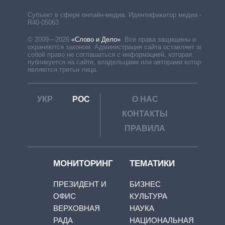
Субъект в сфере онлайн-медиа. Идентификатор медиа –
R40-05063
© 2009—2026
«Слово и Дело»
.
Все права защищены и
охраняются законом. Администрация сайта оставляет за
собой право не соглашаться с информацией, которая
публикуется на сайте, владельцами или авторами которой
являются третьи лица.
УКР
РОС
О НАС
КОНТАКТЫ
ПРАВИЛА
МОНИТОРИНГ
ТЕМАТИКИ
ПРЕЗИДЕНТ И
БИЗНЕС
ОФИС
КУЛЬТУРА
ВЕРХОВНАЯ
НАУКА
РАДА
НАЦИОНАЛЬНАЯ