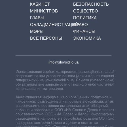
КАБИНЕТ
БЕЗОПАСНОСТЬ
МИНИСТРОВ
ОБЩЕСТВО
ГЛАВЫ
ПОЛИТИКА
ОБЛАДМИНИСТРАЦИЙ
ПРАВО
МЭРЫ
ФИНАНСЫ
ВСЕ ПЕРСОНЫ
ЭКОНОМИКА
info@slovoidilo.ua
Использование любых материалов, размещённых на сайте,
разрешается при указании ссылки (для интернет-изданий —
гиперссылки) на www.slovoidilo.ua. Ссылка (гиперссылка)
обязательна вне зависимости от полного либо частичного
использования материалов.
Аналитическая информация об обещаниях политиков и
чиновников, размещенных на портале slovoidilo.ua, а также
информация о состоянии выполнения этих обещаний,
собрана и обработана ООО «ИА Слово и Дело» и является
собственностью ООО «ИА Слово и Дело». Инфографики,
размещенные на портале slovoidilo.ua, созданы ОО «Система
народного контроля Слово и Дело» и являются
собственностью ОО «Система народного контроля Слово и