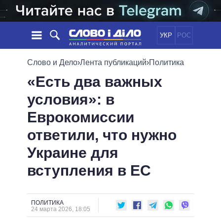
УКР
РОС
НОВОСТИ
Слово и Дело
›
Лента публикаций
›
Политика
«Есть два важных
ОБЕЩАНИЯ
ЛЕНТА
ПОЛИТИКА
условия»: в
СОБЫТИЯ
ЭКОНОМИКА
ПОЛИТИКИ
Еврокомиссии
СТАТЬИ
ОБЩЕСТВО
ИНФОГРАФИКА
МНЕНИЯ
МИР
ВСЕ ПОЛИТИКИ
ответили, что нужно
ОБЗОРЫ
ПРЕЗИДЕНТ И ОФИС
Украине для
ВИДЕО
ДАЙДЖЕСТЫ
ВЕРХОВНАЯ РАДА
вступления в ЕС
ПОДДЕРЖАТЬ
КАБИНЕТ МИНИСТРОВ
ГЛАВЫ ОБЛАДМИНИСТРАЦИЙ
СРАВНЕНИЕ ПОЛИТИКОВ
МЭРЫ
ПОЛИТИКА
24 марта 2026, 18:05
ВСЕ ПЕРСОНЫ