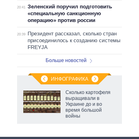
Зеленский поручил подготовить
20:41
«специальную санкционную
операцию» против россии
Президент рассказал, сколько стран
20:39
присоединилось к созданию системы
FREYJA
Больше новостей
ИНФОГРАФИКА
Сколько картофеля
о
выращивали в
Украине до и во
время большой
ic
войны