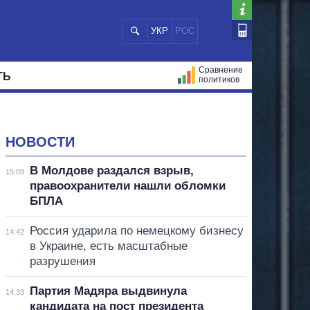
УКР
РОС
Сравнение
ТЬ
политиков
СТРАЦИЙ
МЭРЫ
ВСЕ ПЕРСОНЫ
НОВОСТИ
В Молдове раздался взрыв,
15:09
правоохранители нашли обломки
БПЛА
Россия ударила по немецкому бизнесу
14:42
в Украине, есть масштабные
разрушения
Партия Мадяра выдвинула
14:33
кандидата на пост президента