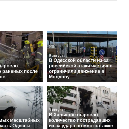
9 августа
В Одесской области из-за
выросло
российской атаки частично
о раненых после
ограничили движение в
нов
Молдову
9 августа
В Харькове выросло
амых масштабных
количество пострадавших
 часть Одессы
из-за удара по многоэтажке