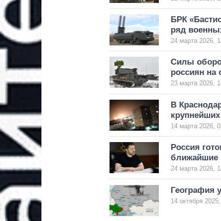
БРК «Бастио
ряд военны
24 марта 2026, 1
Силы оборо
россиян на
23 марта 2026, 1
В Краснодар
крупнейших
14 марта 2026, 0
Россия гот
ближайшие 
24 марта 2026, 1
География 
14 октября 2025,