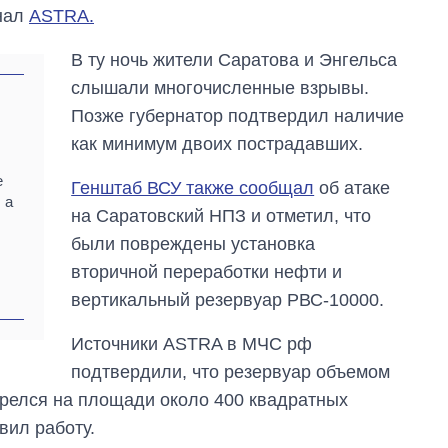
анал
ASTRA.
В ту ночь жители Саратова и Энгельса
слышали многочисленные взрывы.
Позже губернатор подтвердил наличие
как минимум двоих пострадавших.
е
Генштаб ВСУ также сообщал
об атаке
 а
на Саратовский НПЗ и отметил, что
Восемь
были повреждены установка
массированных
вторичной переработки нефти и
ударов по Украине
за лето: Киев и
вертикальный резервуар РВС-10000.
область стали
главной целью рф
Источники ASTRA в МЧС рф
подтвердили, что резервуар объемом
орелся на площади около 400 квадратных
вил работу.