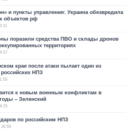
н» и пункты управления: Украина обезвредила
х объектов рф
3:11
ны поразили средства ПВО и склады дронов
 оккупированных территориях
4:57
ском крае после атаки пылает один из
 российских НПЗ
1:55
овится к новым военным конфликтам в
годы – Зеленский
4:15
ударов по российским НПЗ
 16:59