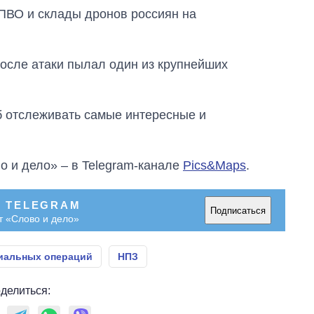
ПВО и склады дронов россиян на
осле атаки пылал один из крупнейших
об отслеживать самые интересные и
о и дело» – в Telegram-канале
Pics&Maps
.
В TELEGRAM
Подписаться
т «Слово и дело»
иальных операций
НПЗ
делиться: