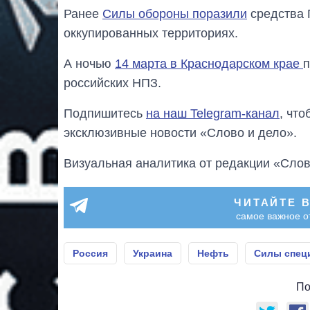
Ранее
Силы обороны поразили
средства 
оккупированных территориях.
А ночью
14 марта в Краснодарском крае
п
российских НПЗ.
Подпишитесь
на наш Telegram-канал
, чт
эксклюзивные новости «Слово и дело».
Визуальная аналитика от редакции «Слов
ЧИТАЙТЕ 
самое важное о
Россия
Украина
Нефть
Силы спец
По