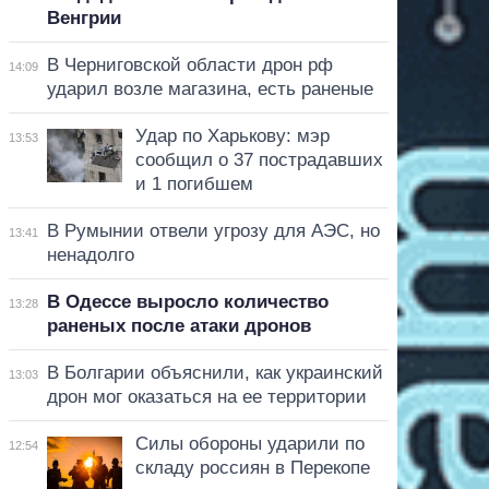
Венгрии
В Черниговской области дрон рф
14:09
ударил возле магазина, есть раненые
Удар по Харькову: мэр
13:53
сообщил о 37 пострадавших
и 1 погибшем
В Румынии отвели угрозу для АЭС, но
13:41
ненадолго
В Одессе выросло количество
13:28
раненых после атаки дронов
В Болгарии объяснили, как украинский
13:03
дрон мог оказаться на ее территории
Силы обороны ударили по
12:54
складу россиян в Перекопе