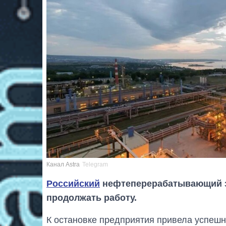
Канал Astra
Telegram
Российский
нефтеперерабатывающий з
продолжать работу.
К остановке предприятия привела успешн