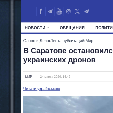
НОВОСТИ
ОБЕЩАНИЯ
ПОЛИТИ
ВСЕ ПОЛИТИКИ
ПРЕЗИДЕНТ И ОФ
Слово и Дело
›
Лента публикаций
›
Мир
В Саратове остановилс
украинских дронов
МИР
24 марта 2026, 14:42
Читати українською