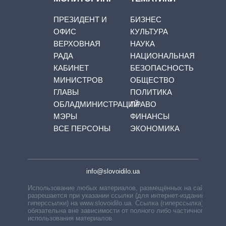
ПРЕЗИДЕНТ И
БИЗНЕС
ОФИС
КУЛЬТУРА
ВЕРХОВНАЯ
НАУКА
РАДА
НАЦИОНАЛЬНАЯ
КАБИНЕТ
БЕЗОПАСНОСТЬ
МИНИСТРОВ
ОБЩЕСТВО
ГЛАВЫ
ПОЛИТИКА
ОБЛАДМИНИСТРАЦИЙ
ПРАВО
МЭРЫ
ФИНАНСЫ
ВСЕ ПЕРСОНЫ
ЭКОНОМИКА
info@slovoidilo.ua
Использование любых материалов, размещённых на сайте,
разрешается при указании ссылки (для интернет-изданий —
гиперссылки) на www.slovoidilo.ua. Ссылка (гиперссылка)
обязательна вне зависимости от полного либо частичного
использования материалов.