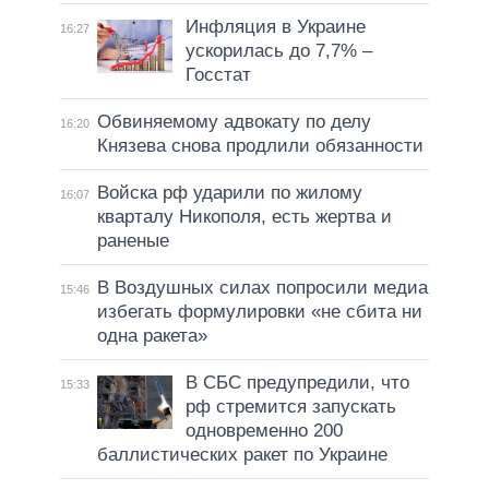
Инфляция в Украине
16:27
ускорилась до 7,7% –
Госстат
Обвиняемому адвокату по делу
16:20
Князева снова продлили обязанности
Войска рф ударили по жилому
16:07
кварталу Никополя, есть жертва и
раненые
В Воздушных силах попросили медиа
15:46
избегать формулировки «не сбита ни
одна ракета»
В СБС предупредили, что
15:33
рф стремится запускать
одновременно 200
баллистических ракет по Украине