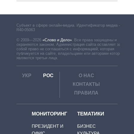
Субъект в сфере онлайн-медиа. Идентификатор медиа –
R40-05063
© 2009—2026
«Слово и Дело»
.
Все права защищены и
охраняются законом. Администрация сайта оставляет за
собой право не соглашаться с информацией, которая
публикуется на сайте, владельцами или авторами которой
являются третьи лица.
УКР
РОС
О НАС
КОНТАКТЫ
ПРАВИЛА
МОНИТОРИНГ
ТЕМАТИКИ
ПРЕЗИДЕНТ И
БИЗНЕС
ОФИС
КУЛЬТУРА