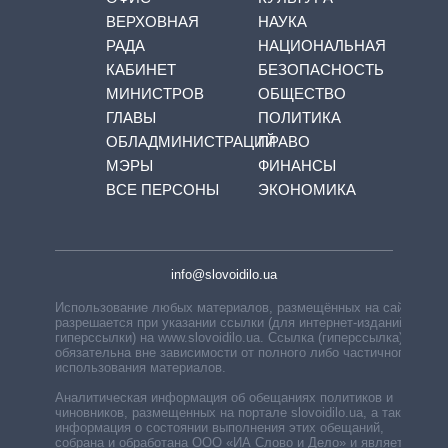
ВЕРХОВНАЯ
НАУКА
РАДА
НАЦИОНАЛЬНАЯ
КАБИНЕТ
БЕЗОПАСНОСТЬ
МИНИСТРОВ
ОБЩЕСТВО
ГЛАВЫ
ПОЛИТИКА
ОБЛАДМИНИСТРАЦИЙ
ПРАВО
МЭРЫ
ФИНАНСЫ
ВСЕ ПЕРСОНЫ
ЭКОНОМИКА
info@slovoidilo.ua
Использование любых материалов, размещённых на сайте,
разрешается при указании ссылки (для интернет-изданий —
гиперссылки) на www.slovoidilo.ua. Ссылка (гиперссылка)
обязательна вне зависимости от полного либо частичного
использования материалов.
Аналитическая информация об обещаниях политиков и
чиновников, размещенных на портале slovoidilo.ua, а также
информация о состоянии выполнения этих обещаний,
собрана и обработана ООО «ИА Слово и Дело» и является