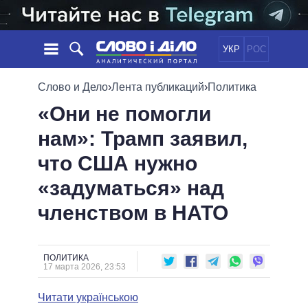
УКР
РОС
НОВОСТИ
Слово и Дело
›
Лента публикаций
›
Политика
«Они не помогли
ОБЕЩАНИЯ
ЛЕНТА
ПОЛИТИКА
нам»: Трамп заявил,
СОБЫТИЯ
ЭКОНОМИКА
ПОЛИТИКИ
что США нужно
СТАТЬИ
ОБЩЕСТВО
ИНФОГРАФИКА
МНЕНИЯ
МИР
ВСЕ ПОЛИТИКИ
«задуматься» над
ОБЗОРЫ
ПРЕЗИДЕНТ И ОФИС
членством в НАТО
ВИДЕО
ДАЙДЖЕСТЫ
ВЕРХОВНАЯ РАДА
ПОДДЕРЖАТЬ
КАБИНЕТ МИНИСТРОВ
ГЛАВЫ ОБЛАДМИНИСТРАЦИЙ
ПОЛИТИКА
СРАВНЕНИЕ ПОЛИТИКОВ
17 марта 2026, 23:53
МЭРЫ
Читати українською
ВСЕ ПЕРСОНЫ