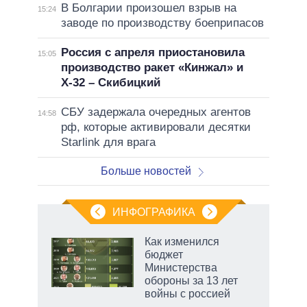
В Болгарии произошел взрыв на
15:24
заводе по производству боеприпасов
Россия с апреля приостановила
15:05
производство ракет «Кинжал» и
Х-32 – Скибицкий
СБУ задержала очередных агентов
14:58
рф, которые активировали десятки
Starlink для врага
Больше новостей
ИНФОГРАФИКА
Как изменился
бюджет
не за
Министерства
асть
обороны за 13 лет
елью
войны с россией
маги