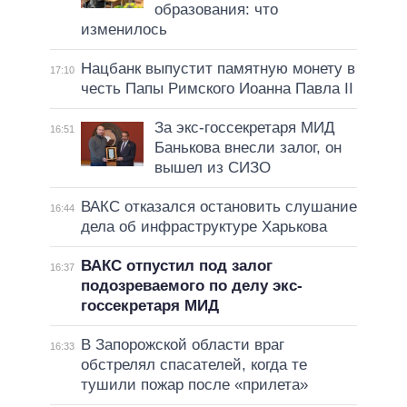
образования: что
изменилось
Нацбанк выпустит памятную монету в
17:10
честь Папы Римского Иоанна Павла II
За экс-госсекретаря МИД
16:51
Банькова внесли залог, он
вышел из СИЗО
ВАКС отказался остановить слушание
16:44
дела об инфраструктуре Харькова
ВАКС отпустил под залог
16:37
подозреваемого по делу экс-
госсекретаря МИД
В Запорожской области враг
16:33
обстрелял спасателей, когда те
тушили пожар после «прилета»