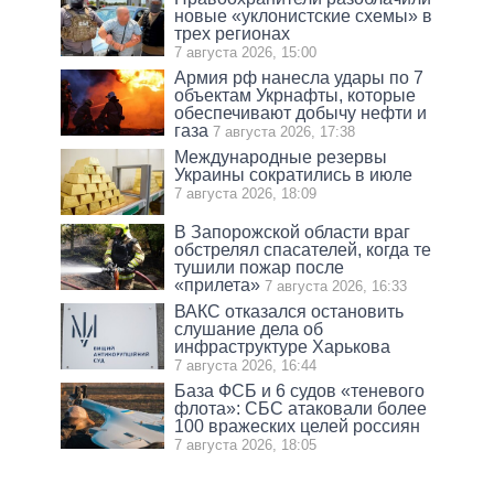
новые «уклонистские схемы» в
трех регионах
7 августа 2026, 15:00
Армия рф нанесла удары по 7
объектам Укрнафты, которые
обеспечивают добычу нефти и
газа
7 августа 2026, 17:38
Международные резервы
Украины сократились в июле
7 августа 2026, 18:09
В Запорожской области враг
обстрелял спасателей, когда те
тушили пожар после
«прилета»
7 августа 2026, 16:33
ВАКС отказался остановить
слушание дела об
инфраструктуре Харькова
7 августа 2026, 16:44
База ФСБ и 6 судов «теневого
флота»: СБС атаковали более
100 вражеских целей россиян
7 августа 2026, 18:05