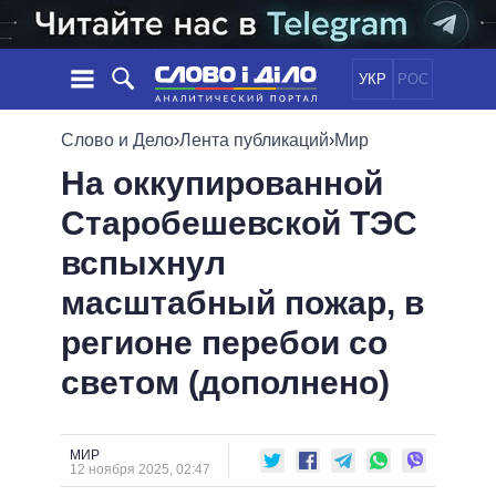
УКР
РОС
НОВОСТИ
Слово и Дело
›
Лента публикаций
›
Мир
На оккупированной
ОБЕЩАНИЯ
ЛЕНТА
ПОЛИТИКА
Старобешевской ТЭС
СОБЫТИЯ
ЭКОНОМИКА
ПОЛИТИКИ
вспыхнул
СТАТЬИ
ОБЩЕСТВО
ИНФОГРАФИКА
МНЕНИЯ
МИР
ВСЕ ПОЛИТИКИ
масштабный пожар, в
ОБЗОРЫ
ПРЕЗИДЕНТ И ОФИС
регионе перебои со
ВИДЕО
ДАЙДЖЕСТЫ
ВЕРХОВНАЯ РАДА
светом (дополнено)
ПОДДЕРЖАТЬ
КАБИНЕТ МИНИСТРОВ
ГЛАВЫ ОБЛАДМИНИСТРАЦИЙ
СРАВНЕНИЕ ПОЛИТИКОВ
МЭРЫ
МИР
12 ноября 2025, 02:47
ВСЕ ПЕРСОНЫ