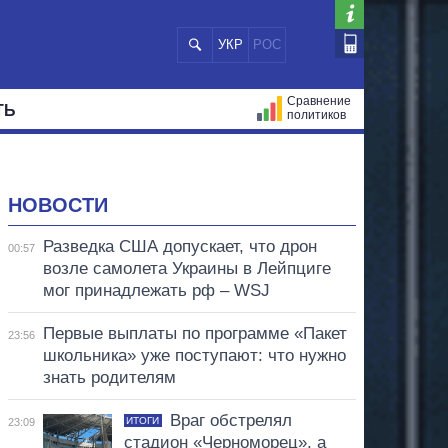
УКР
РОС
Сравнение
ТЬ
политиков
СТРАЦИЙ
МЭРЫ
ВСЕ ПЕРСОНЫ
НОВОСТИ
Разведка США допускает, что дрон
00:57
возле самолета Украины в Лейпциге
мог принадлежать рф – WSJ
Первые выплаты по программе «Пакет
23:56
школьника» уже поступают: что нужно
знать родителям
Враг обстрелял
ИТОГИ
23:09
стадион «Черноморец», а