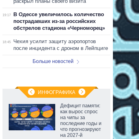
раскрыл планы своего визита
В Одессе увеличилось количество
19:17
пострадавших из-за российских
обстрелов стадиона «Черноморец»
Чехия усилит защиту аэропортов
18:45
после инцидента с дроном в Лейпциге
Больше новостей
ИНФОГРАФИКА
Дефицит памяти:
как вырос спрос
на чипы за
последние годы и
что прогнозируют
на 2027-й