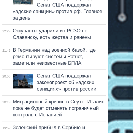
Сенат США поддержал
«адские санкции» против рф. Главное
за день
Оккупанты ударили из РСЗО по
22:29
Славянску, есть жертва и ранены
В Германии над военной базой, где
21:45
ремонтируют системы Patriot,
заметили неизвестные БПЛА
Сенат США поддержал
20:55
законопроект об «адских
санкциях» против россии
Миграционный кризис в Сеуте: Италия
20:19
пока не будет отменять пограничный
контроль с Испанией
Зеленский прибыл в Сербию и
19:52