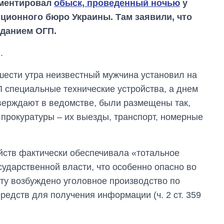
мментировал
обыск, проведенный ночью
у
ционного бюро Украины. Там заявили, что
зданием ОГП.
.
шести утра неизвестный мужчина установил на
специальные технические устройства, а днем ​​
тверждают в ведомстве, были размещены так,
прокуратуры – их выезды, транспорт, номерные
ойств фактически обеспечивала «тотальное
сударственной власти, что особенно опасно во
Восемь
массированных
ту возбуждено уголовное производство по
ударов по Украине
редств для получения информации (ч. 2 ст. 359
за лето: Киев и
область стали
главной целью рф