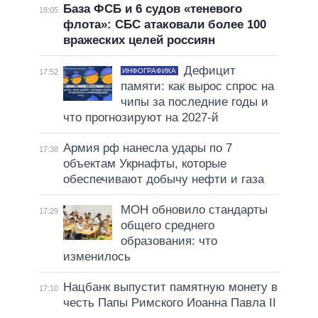
База ФСБ и 6 судов «теневого
18:05
флота»: СБС атаковали более 100
вражеских целей россиян
Дефицит
ИНФОГРАФИКА
17:52
памяти: как вырос спрос на
чипы за последние годы и
что прогнозируют на 2027-й
Армия рф нанесла удары по 7
17:38
объектам Укрнафты, которые
обеспечивают добычу нефти и газа
МОН обновило стандарты
17:29
общего среднего
образования: что
изменилось
Нацбанк выпустит памятную монету в
17:10
честь Папы Римского Иоанна Павла II