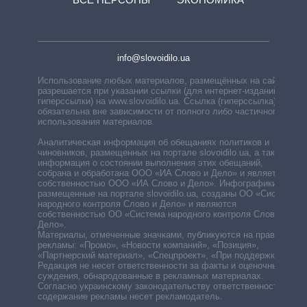
info@slovoidilo.ua
Использование любых материалов, размещённых на сайте,
разрешается при указании ссылки (для интернет-изданий —
гиперссылки) на www.slovoidilo.ua. Ссылка (гиперссылка)
обязательна вне зависимости от полного либо частичного
использования материалов.
Аналитическая информация об обещаниях политиков и
чиновников, размещенных на портале slovoidilo.ua, а также
информация о состоянии выполнения этих обещаний,
собрана и обработана ООО «ИА Слово и Дело» и является
собственностью ООО «ИА Слово и Дело». Инфографики,
размещенные на портале slovoidilo.ua, созданы ОО «Система
народного контроля Слово и Дело» и являются
собственностью ОО «Система народного контроля Слово и
Дело».
Материалы, отмеченные значками, публикуются на правах
рекламы: «Промо», «Новости компаний», «Позиция»,
«Партнерский материал», «Спецпроект», «При поддержке».
Редакция не несет ответственности за факты и оценочные
суждения, обнародованные в рекламных материалах.
Согласно украинскому законодательству ответственность за
содержание рекламы несет рекламодатель.