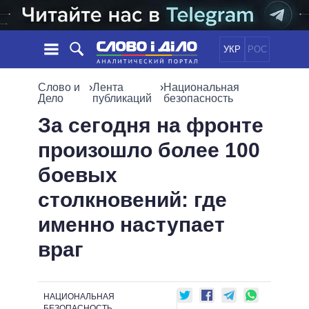
УКР
РОС
НОВОСТИ
Слово и
›
Лента
›
Национальная
Дело
публикаций
безопасность
ОБЕЩАНИЯ
ЛЕНТА
ПОЛИТИКА
За сегодня на фронте
СОБЫТИЯ
ЭКОНОМИКА
произошло более 100
ПОЛИТИКИ
СТАТЬИ
ОБЩЕСТВО
боевых
ИНФОГРАФИКА
МНЕНИЯ
МИР
ВСЕ ПОЛИТИКИ
столкновений: где
ОБЗОРЫ
ПРЕЗИДЕНТ И ОФИС
ВИДЕО
именно наступает
ДАЙДЖЕСТЫ
ВЕРХОВНАЯ РАДА
ПОДДЕРЖАТЬ
КАБИНЕТ МИНИСТРОВ
враг
ГЛАВЫ ОБЛАДМИНИСТРАЦИЙ
СРАВНЕНИЕ ПОЛИТИКОВ
МЭРЫ
НАЦИОНАЛЬНАЯ
ВСЕ ПЕРСОНЫ
БЕЗОПАСНОСТЬ