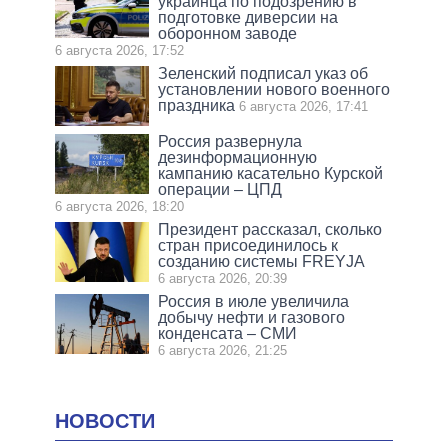
украинца по подозрению в
подготовке диверсии на
оборонном заводе
6 августа 2026, 17:52
Зеленский подписал указ об
установлении нового военного
праздника
6 августа 2026, 17:41
Россия развернула
дезинформационную
кампанию касательно Курской
операции – ЦПД
6 августа 2026, 18:20
Президент рассказал, сколько
стран присоединилось к
созданию системы FREYJA
6 августа 2026, 20:39
Россия в июле увеличила
добычу нефти и газового
конденсата – СМИ
6 августа 2026, 21:25
НОВОСТИ