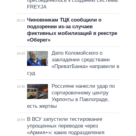
присоединилось к созданию системы
FREYJA
Чиновникам ТЦК сообщили о
20:14
подозрении из-за случаев
фиктивных мобилизаций в реестре
«Оберег»
Дело Коломойского о
19:34
завладении средствами
«ПриватБанка» направили в
суд
Россияне нанесли удар по
19:30
сортировочному центру
Укрпочты в Павлограде,
есть жертвы
В ВСУ запустили тестирование
18:54
упрощенных переводов через
«Армия+»: какие подразделения