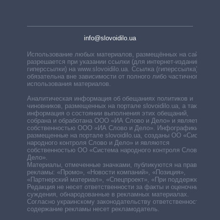
info@slovoidilo.ua
Использование любых материалов, размещённых на сайте,
разрешается при указании ссылки (для интернет-изданий —
гиперссылки) на www.slovoidilo.ua. Ссылка (гиперссылка)
обязательна вне зависимости от полного либо частичного
использования материалов.
Аналитическая информация об обещаниях политиков и
чиновников, размещенных на портале slovoidilo.ua, а также
информация о состоянии выполнения этих обещаний,
собрана и обработана ООО «ИА Слово и Дело» и является
собственностью ООО «ИА Слово и Дело». Инфографики,
размещенные на портале slovoidilo.ua, созданы ОО «Система
народного контроля Слово и Дело» и являются
собственностью ОО «Система народного контроля Слово и
Дело».
Материалы, отмеченные значками, публикуются на правах
рекламы: «Промо», «Новости компаний», «Позиция»,
«Партнерский материал», «Спецпроект», «При поддержке».
Редакция не несет ответственности за факты и оценочные
суждения, обнародованные в рекламных материалах.
Согласно украинскому законодательству ответственность за
содержание рекламы несет рекламодатель.