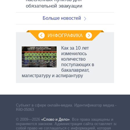
обязательной эвакуации
Больше новостей
ИНФОГРАФИКА
 5
Как за 10 лет
го
изменилось
сть
количество
ВР
поступающих в
бакалавриат,
магистратуру и аспирантуру
Субъект в сфере онлайн-медиа. Идентификатор медиа –
R40-05063
© 2009—2026
«Слово и Дело»
.
Все права защищены и
охраняются законом. Администрация сайта оставляет за
собой право не соглашаться с информацией, которая