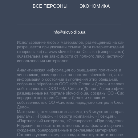
ВСЕ ПЕРСОНЫ
ЭКОНОМИКА
info@slovoidilo.ua
Использование любых материалов, размещённых на сайте,
разрешается при указании ссылки (для интернет-изданий —
гиперссылки) на www.slovoidilo.ua. Ссылка (гиперссылка)
обязательна вне зависимости от полного либо частичного
использования материалов.
Аналитическая информация об обещаниях политиков и
чиновников, размещенных на портале slovoidilo.ua, а также
информация о состоянии выполнения этих обещаний,
собрана и обработана ООО «ИА Слово и Дело» и является
собственностью ООО «ИА Слово и Дело». Инфографики,
размещенные на портале slovoidilo.ua, созданы ОО «Система
народного контроля Слово и Дело» и являются
собственностью ОО «Система народного контроля Слово и
Дело».
Материалы, отмеченные значками, публикуются на правах
рекламы: «Промо», «Новости компаний», «Позиция»,
«Партнерский материал», «Спецпроект», «При поддержке».
Редакция не несет ответственности за факты и оценочные
суждения, обнародованные в рекламных материалах.
Согласно украинскому законодательству ответственность за