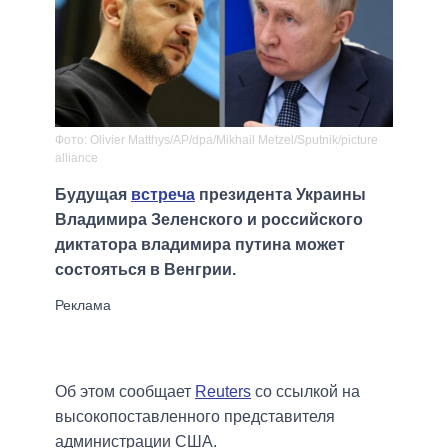
Фото: Olivier Matthys/AP/dpa/Mikhail Metzel/Sputnik/picture
alliance
Будущая
встреча
президента Украины
Владимира Зеленского и российского
диктатора владимира путина может
состояться в Венгрии.
Об этом сообщает
Reuters
со ссылкой на
высокопоставленного представителя
администрации США.