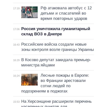
Рф атаковала автобус с 12
17:19
детьми и спасателей во
время повторных ударов
Россия уничтожила гуманитарный
17:06
склад ВОЗ в Днепре
Российские войска создали новые
16:43
зоны контроля возле границы Украины
В Косово депутат закидала премьер-
16:29
министра яйцами
Лесные пожары в Европе:
16:24
во Франции арестовали
сотни людей по
подозрениям в поджогах
На Херсонщине расширили перечень
15:53
населенных пунктов для