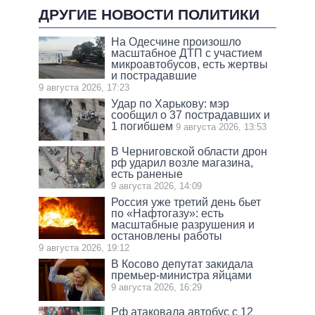
ДРУГИЕ НОВОСТИ ПОЛИТИКИ
На Одесчине произошло
масштабное ДТП с участием
микроавтобусов, есть жертвы
и пострадавшие
9 августа 2026, 17:23
Удар по Харькову: мэр
сообщил о 37 пострадавших и
1 погибшем
9 августа 2026, 13:53
В Черниговской области дрон
рф ударил возле магазина,
есть раненые
9 августа 2026, 14:09
Россия уже третий день бьет
по «Нафтогазу»: есть
масштабные разрушения и
остановлены работы
9 августа 2026, 19:12
В Косово депутат закидала
премьер-министра яйцами
9 августа 2026, 16:29
Рф атаковала автобус с 12