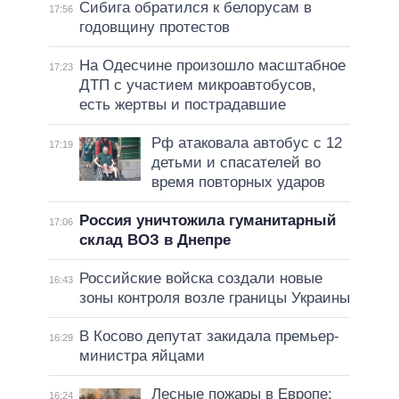
Сибига обратился к белорусам в
17:56
годовщину протестов
На Одесчине произошло масштабное
17:23
ДТП с участием микроавтобусов,
есть жертвы и пострадавшие
Рф атаковала автобус с 12
17:19
детьми и спасателей во
время повторных ударов
Россия уничтожила гуманитарный
17:06
склад ВОЗ в Днепре
Российские войска создали новые
16:43
зоны контроля возле границы Украины
В Косово депутат закидала премьер-
16:29
министра яйцами
Лесные пожары в Европе:
16:24