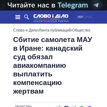
УКР
РОС
НОВОСТИ
Слово и Дело
›
Лента публикаций
›
Общество
Сбитие самолета МАУ
ОБЕЩАНИЯ
ЛЕНТА
ПОЛИТИКА
в Иране: канадский
СОБЫТИЯ
ЭКОНОМИКА
ПОЛИТИКИ
суд обязал
СТАТЬИ
ОБЩЕСТВО
ИНФОГРАФИКА
МНЕНИЯ
МИР
ВСЕ ПОЛИТИКИ
авиакомпанию
ОБЗОРЫ
ПРЕЗИДЕНТ И ОФИС
выплатить
ВИДЕО
ДАЙДЖЕСТЫ
ВЕРХОВНАЯ РАДА
компенсацию
ПОДДЕРЖАТЬ
КАБИНЕТ МИНИСТРОВ
жертвам
ГЛАВЫ ОБЛАДМИНИСТРАЦИЙ
СРАВНЕНИЕ ПОЛИТИКОВ
МЭРЫ
ВСЕ ПЕРСОНЫ
ОБЩЕСТВО