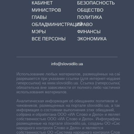
КАБИНЕТ
БЕЗОПАСНОСТЬ
МИНИСТРОВ
ОБЩЕСТВО
ГЛАВЫ
ПОЛИТИКА
ОБЛАДМИНИСТРАЦИЙ
ПРАВО
МЭРЫ
ФИНАНСЫ
ВСЕ ПЕРСОНЫ
ЭКОНОМИКА
info@slovoidilo.ua
Использование любых материалов, размещённых на сайте,
разрешается при указании ссылки (для интернет-изданий —
гиперссылки) на www.slovoidilo.ua. Ссылка (гиперссылка)
обязательна вне зависимости от полного либо частичного
использования материалов.
Аналитическая информация об обещаниях политиков и
чиновников, размещенных на портале slovoidilo.ua, а также
информация о состоянии выполнения этих обещаний,
собрана и обработана ООО «ИА Слово и Дело» и является
собственностью ООО «ИА Слово и Дело». Инфографики,
размещенные на портале slovoidilo.ua, созданы ОО «Система
народного контроля Слово и Дело» и являются
собственностью ОО «Система народного контроля Слово и