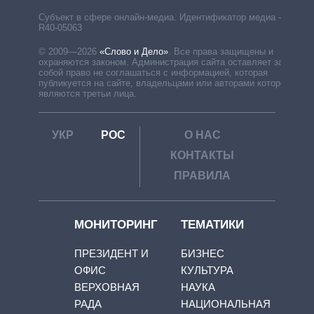
Субъект в сфере онлайн-медиа. Идентификатор медиа –
R40-05063
© 2009—2026
«Слово и Дело»
.
Все права защищены и
охраняются законом. Администрация сайта оставляет за
собой право не соглашаться с информацией, которая
публикуется на сайте, владельцами или авторами которой
являются третьи лица.
УКР
РОС
О НАС
КОНТАКТЫ
ПРАВИЛА
МОНИТОРИНГ
ТЕМАТИКИ
ПРЕЗИДЕНТ И
БИЗНЕС
ОФИС
КУЛЬТУРА
ВЕРХОВНАЯ
НАУКА
РАДА
НАЦИОНАЛЬНАЯ