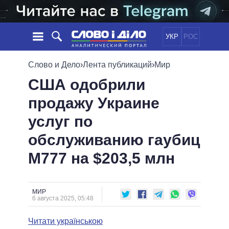
УКР
РОС
НОВОСТИ
Слово и Дело
›
Лента публикаций
›
Мир
США одобрили
ОБЕЩАНИЯ
ЛЕНТА
ПОЛИТИКА
продажу Украине
СОБЫТИЯ
ЭКОНОМИКА
ПОЛИТИКИ
услуг по
СТАТЬИ
ОБЩЕСТВО
ИНФОГРАФИКА
МНЕНИЯ
МИР
ВСЕ ПОЛИТИКИ
обслуживанию гаубиц
ОБЗОРЫ
ПРЕЗИДЕНТ И ОФИС
M777 на $203,5 млн
ВИДЕО
ДАЙДЖЕСТЫ
ВЕРХОВНАЯ РАДА
ПОДДЕРЖАТЬ
КАБИНЕТ МИНИСТРОВ
ГЛАВЫ ОБЛАДМИНИСТРАЦИЙ
МИР
СРАВНЕНИЕ ПОЛИТИКОВ
6 августа 2025, 05:48
МЭРЫ
Читати українською
ВСЕ ПЕРСОНЫ