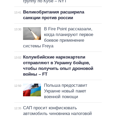
группу по Кубе – NYT
Великобритания расширила
13:41
санкции против россии
В Fire Point рассказали,
13:30
когда планируют первое
боевое применение
системы Freya
Колумбийские наркокартели
13:02
отправляют в Украину бойцов,
чтобы получить опыт дроновой
войны – FT
Польша предоставит
12:50
Украине новый пакет
военной помощи
САП просит конфисковать
12:35
автомобиль чиновника налоговой