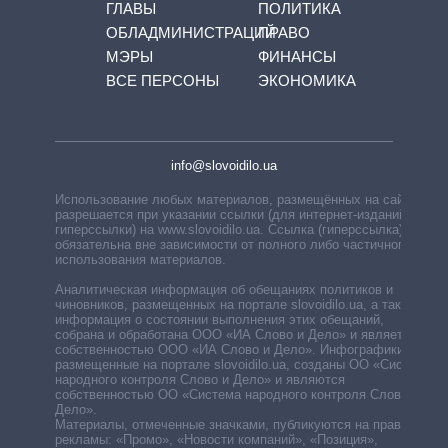
ГЛАВЫ
ПОЛИТИКА
ОБЛАДМИНИСТРАЦИЙ
ПРАВО
МЭРЫ
ФИНАНСЫ
ВСЕ ПЕРСОНЫ
ЭКОНОМИКА
info@slovoidilo.ua
Использование любых материалов, размещённых на сайте,
разрешается при указании ссылки (для интернет-изданий —
гиперссылки) на www.slovoidilo.ua. Ссылка (гиперссылка)
обязательна вне зависимости от полного либо частичного
использования материалов.
Аналитическая информация об обещаниях политиков и
чиновников, размещенных на портале slovoidilo.ua, а также
информация о состоянии выполнения этих обещаний,
собрана и обработана ООО «ИА Слово и Дело» и является
собственностью ООО «ИА Слово и Дело». Инфографики,
размещенные на портале slovoidilo.ua, созданы ОО «Система
народного контроля Слово и Дело» и являются
собственностью ОО «Система народного контроля Слово и
Дело».
Материалы, отмеченные значками, публикуются на правах
рекламы: «Промо», «Новости компаний», «Позиция»,