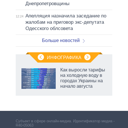
Днепропетровщины
Апелляция назначила заседание по
12:24
жалобам на приговор экс-депутата
Одесского облсовета
Больше новостей
ИНФОГРАФИКА
Как выросли тарифы
на холодную воду в
ков
городах Украины на
 за
начало августа
ости
Субъект в сфере онлайн-медиа. Идентификатор медиа –
R40-05063