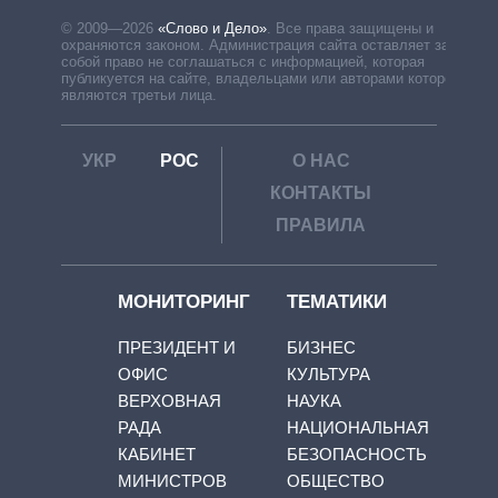
© 2009—2026
«Слово и Дело»
.
Все права защищены и
охраняются законом. Администрация сайта оставляет за
собой право не соглашаться с информацией, которая
публикуется на сайте, владельцами или авторами которой
являются третьи лица.
УКР
РОС
О НАС
КОНТАКТЫ
ПРАВИЛА
МОНИТОРИНГ
ТЕМАТИКИ
ПРЕЗИДЕНТ И
БИЗНЕС
ОФИС
КУЛЬТУРА
ВЕРХОВНАЯ
НАУКА
РАДА
НАЦИОНАЛЬНАЯ
КАБИНЕТ
БЕЗОПАСНОСТЬ
МИНИСТРОВ
ОБЩЕСТВО