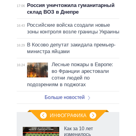
Россия уничтожила гуманитарный
17:06
склад ВОЗ в Днепре
Российские войска создали новые
16:43
зоны контроля возле границы Украины
В Косово депутат закидала премьер-
16:29
министра яйцами
Лесные пожары в Европе:
16:24
во Франции арестовали
сотни людей по
подозрениям в поджогах
Больше новостей
ИНФОГРАФИКА
 5
Как за 10 лет
го
изменилось