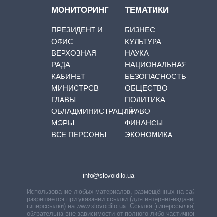
МОНИТОРИНГ
ТЕМАТИКИ
ПРЕЗИДЕНТ И
БИЗНЕС
ОФИС
КУЛЬТУРА
ВЕРХОВНАЯ
НАУКА
РАДА
НАЦИОНАЛЬНАЯ
КАБИНЕТ
БЕЗОПАСНОСТЬ
МИНИСТРОВ
ОБЩЕСТВО
ГЛАВЫ
ПОЛИТИКА
ОБЛАДМИНИСТРАЦИЙ
ПРАВО
МЭРЫ
ФИНАНСЫ
ВСЕ ПЕРСОНЫ
ЭКОНОМИКА
info@slovoidilo.ua
Использование любых материалов, размещённых на сайте,
разрешается при указании ссылки (для интернет-изданий —
гиперссылки) на www.slovoidilo.ua. Ссылка (гиперссылка)
обязательна вне зависимости от полного либо частичного