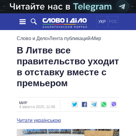
УКР
РОС
НОВОСТИ
Слово и Дело
›
Лента публикаций
›
Мир
В Литве все
ОБЕЩАНИЯ
ЛЕНТА
ПОЛИТИКА
правительство уходит
СОБЫТИЯ
ЭКОНОМИКА
ПОЛИТИКИ
в отставку вместе с
СТАТЬИ
ОБЩЕСТВО
ИНФОГРАФИКА
МНЕНИЯ
МИР
ВСЕ ПОЛИТИКИ
премьером
ОБЗОРЫ
ПРЕЗИДЕНТ И ОФИС
ВИДЕО
ДАЙДЖЕСТЫ
ВЕРХОВНАЯ РАДА
МИР
ПОДДЕРЖАТЬ
КАБИНЕТ МИНИСТРОВ
4 августа 2025, 11:06
ГЛАВЫ ОБЛАДМИНИСТРАЦИЙ
СРАВНЕНИЕ ПОЛИТИКОВ
Читати українською
МЭРЫ
ВСЕ ПЕРСОНЫ