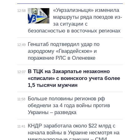
«Укрзализныця» изменила
12:58
маршруты ряда поездов из-
за ситуации с
безопасностью в восточных регионах
Генштаб подтвердил удар по
12:49
аэродрому «Гвардейское» и
поражение РЛС в Оленевке
В ТЦК на Закарпатье незаконно
12:07
«списали» с воинского учета более
1,5 тысячи мужчин
Больше половины регионов рф
11:58
обеднели за 4 года войны против
Украины – разведка
КНДР заработала около $22 млрд с
11:41
начала войны в Украине несмотря на
международные санкции – СМИ