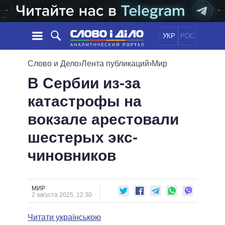
УКР
РОС
НОВОСТИ
Слово и Дело
›
Лента публикаций
›
Мир
В Сербии из-за
ОБЕЩАНИЯ
ЛЕНТА
ПОЛИТИКА
катастрофы на
СОБЫТИЯ
ЭКОНОМИКА
ПОЛИТИКИ
вокзале арестовали
СТАТЬИ
ОБЩЕСТВО
ИНФОГРАФИКА
МНЕНИЯ
МИР
ВСЕ ПОЛИТИКИ
шестерых экс-
ОБЗОРЫ
ПРЕЗИДЕНТ И ОФИС
чиновников
ВИДЕО
ДАЙДЖЕСТЫ
ВЕРХОВНАЯ РАДА
ПОДДЕРЖАТЬ
КАБИНЕТ МИНИСТРОВ
ГЛАВЫ ОБЛАДМИНИСТРАЦИЙ
МИР
СРАВНЕНИЕ ПОЛИТИКОВ
2 августа 2025, 12:30
МЭРЫ
Читати українською
ВСЕ ПЕРСОНЫ