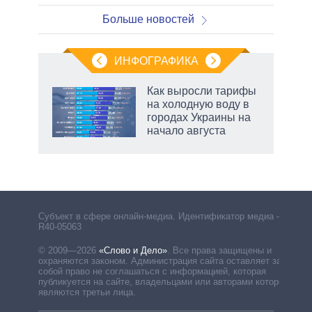
Больше новостей
ИНФОГРАФИКА
Как выросли тарифы
на холодную воду в
городах Украины на
начало августа
Субъект в сфере онлайн-медиа. Идентификатор медиа –
R40-05063
© 2009—2026
«Слово и Дело»
.
Все права защищены и
охраняются законом. Администрация сайта оставляет за
собой право не соглашаться с информацией, которая
публикуется на сайте, владельцами или авторами которой
являются третьи лица.