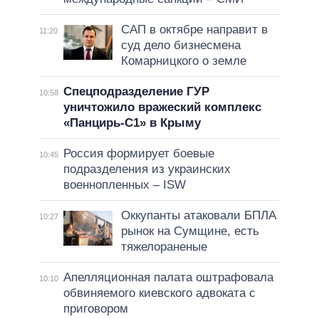
САП в октябре направит в
11:20
суд дело бизнесмена
Комарницкого о земле
Спецподразделение ГУР
10:58
уничтожило вражеский комплекс
«Панцирь-С1» в Крыму
Россия формирует боевые
10:45
подразделения из украинских
военнопленных – ISW
Оккупанты атаковали БПЛА
10:27
рынок на Сумщине, есть
тяжелораненые
Апелляционная палата оштрафовала
10:10
обвиняемого киевского адвоката с
приговором