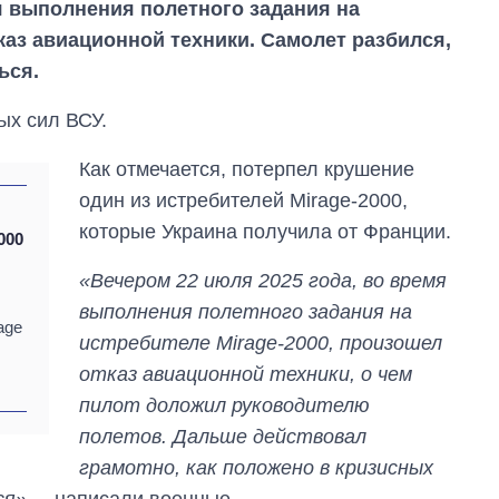
я выполнения полетного задания на
каз авиационной техники. Самолет разбился,
ься.
ых сил ВСУ.
Как отмечается, потерпел крушение
один из истребителей Mirage-2000,
которые Украина получила от Франции.
000
«Вечером 22 июля 2025 года, во время
выполнения полетного задания на
age
истребителе Mirage-2000, произошел
отказ авиационной техники, о чем
Восемь
пилот доложил руководителю
массированных
полетов. Дальше действовал
ударов по Украине
грамотно, как положено в кризисных
за лето: Киев и
область стали
ся»
, – написали военные.