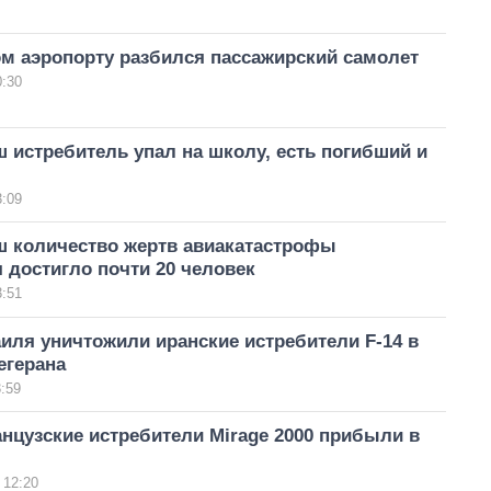
ом аэропорту разбился пассажирский самолет
0:30
 истребитель упал на школу, есть погибший и
3:09
ш количество жертв авиакатастрофы
 достигло почти 20 человек
3:51
иля уничтожили иранские истребители F-14 в
егерана
:59
нцузские истребители Mirage 2000 прибыли в
 12:20