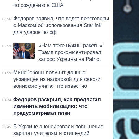
по рождению в США
Федоров заявил, что ведет переговоры
03:56
с Маском об использования Starlink
для ударов по рф
«Нам тоже нужны ракеты»:
02:59
Трамп прокомментировал
запрос Украины на Patriot
Минобороны получит данные
01:59
украинцев из налоговой для сверки
воинского учета: что известно
Федоров раскрыл, как предлагал
01:24
изменить мобилизацию: что
предусматривал план
В Украине анонсировали повышение
23:45
зарплат учителям и стипендий