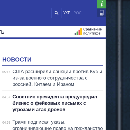
УКР
РОС
Сравнение
ТЬ
политиков
СТРАЦИЙ
МЭРЫ
ВСЕ ПЕРСОНЫ
НОВОСТИ
США расширили санкции против Кубы
05:17
из-за военного сотрудничества с
россией, Китаем и Ираном
Советник президента предупредил
04:57
бизнес о фейковых письмах с
угрозами атак дронов
Трамп подписал указы,
04:39
ограничивающие право на гражданство