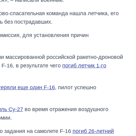
главной целью рф
ово-спасательная команда нашла летчика, его
ь без пострадавших.
омиссия, для установления причин
нии массированной российской ракетно-дроновой
F-16, в результате чего
погиб летчик 1-го
теряли еще один F-16
, пилот успешно
ель Су-27
во время отражения воздушного
рмии.
о задания на самолете F-16
погиб 26-летний