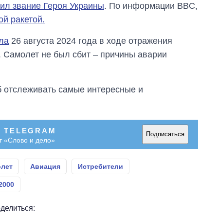
ил звание Героя Украины
. По информации BBC,
ой ракетой.
ла
26 августа 2024 года в ходе отражения
б. Самолет не был сбит – причины аварии
об отслеживать самые интересные и
В TELEGRAM
Подписаться
т «Слово и дело»
лет
Авиация
Истребители
2000
делиться: