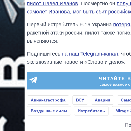
пилот Павел Иванов
. Посмертно он
получ
самолет Иванова, мог быть сбит российск
Первый истребитель F-16 Украина
потеря
ракетной атаки россии, пилот также поги
выясняются.
Подпишитесь
на наш Telegram-канал
, чт
эксклюзивные новости «Слово и дело».
ЧИТАЙТЕ 
самое важное о
Авиакатастрофа
ВСУ
Авария
Само
Воздушные силы
Истребитель
Mirage 
По