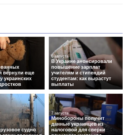
6 августа
В Украине анонсировали
ованных
повышение зарплат
й вернули еще
учителям и стипендий
у украинских
студентам: как вырастут
дростков
выплаты
7 августа
Минобороны получит
данные украинцев из
грузовое судно
налоговой для сверки