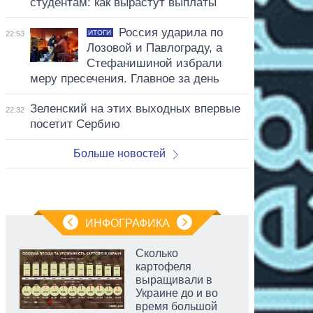
студентам: как вырастут выплаты
Россия ударила по
ИТОГИ
22:53
Лозовой и Павлограду, а
Стефанишиной избрали
меру пресечения. Главное за день
Зеленский на этих выходных впервые
22:32
посетит Сербию
Больше новостей
ИНФОГРАФИКА
Сколько
картофеля
выращивали в
Украине до и во
время большой