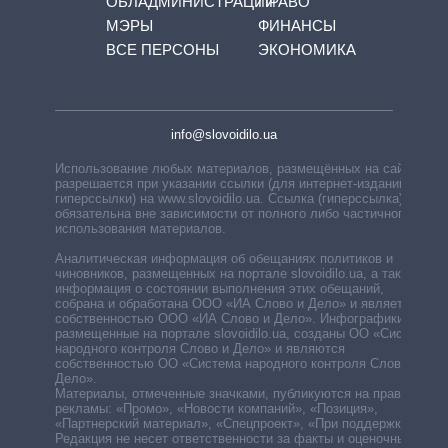
ОБЛАДМИНИСТРАЦИЙ
ПРАВО
МЭРЫ
ФИНАНСЫ
ВСЕ ПЕРСОНЫ
ЭКОНОМИКА
info@slovoidilo.ua
Использование любых материалов, размещённых на сайте,
разрешается при указании ссылки (для интернет-изданий —
гиперссылки) на www.slovoidilo.ua. Ссылка (гиперссылка)
обязательна вне зависимости от полного либо частичного
использования материалов.
Аналитическая информация об обещаниях политиков и
чиновников, размещенных на портале slovoidilo.ua, а также
информация о состоянии выполнения этих обещаний,
собрана и обработана ООО «ИА Слово и Дело» и является
собственностью ООО «ИА Слово и Дело». Инфографики,
размещенные на портале slovoidilo.ua, созданы ОО «Система
народного контроля Слово и Дело» и являются
собственностью ОО «Система народного контроля Слово и
Дело».
Материалы, отмеченные значками, публикуются на правах
рекламы: «Промо», «Новости компаний», «Позиция»,
«Партнерский материал», «Спецпроект», «При поддержке».
Редакция не несет ответственности за факты и оценочные