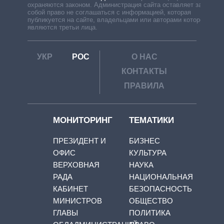
охраняются законом. Администрация сайта оставляет за
собой право не соглашаться с информацией, которая
публикуется на сайте, владельцами или авторами которой
являются третьи лица.
УКР
РОС
О НАС
КОНТАКТЫ
ПРАВИЛА
МОНИТОРИНГ
ТЕМАТИКИ
ПРЕЗИДЕНТ И
БИЗНЕС
ОФИС
КУЛЬТУРА
ВЕРХОВНАЯ
НАУКА
РАДА
НАЦИОНАЛЬНАЯ
КАБИНЕТ
БЕЗОПАСНОСТЬ
МИНИСТРОВ
ОБЩЕСТВО
ГЛАВЫ
ПОЛИТИКА