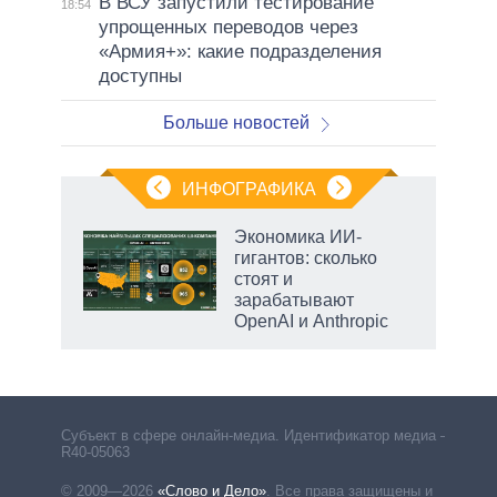
В ВСУ запустили тестирование
18:54
упрощенных переводов через
«Армия+»: какие подразделения
доступны
Больше новостей
ИНФОГРАФИКА
Экономика ИИ-
гигантов: сколько
стоят и
зарабатывают
OpenAI и Anthropic
рф
Субъект в сфере онлайн-медиа. Идентификатор медиа –
R40-05063
© 2009—2026
«Слово и Дело»
.
Все права защищены и