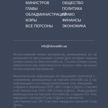
МИНИСТРОВ
ОБЩЕСТВО
ГЛАВЫ
ПОЛИТИКА
ОБЛАДМИНИСТРАЦИЙ
ПРАВО
МЭРЫ
ФИНАНСЫ
ВСЕ ПЕРСОНЫ
ЭКОНОМИКА
info@slovoidilo.ua
Использование любых материалов, размещённых на сайте,
разрешается при указании ссылки (для интернет-изданий —
гиперссылки) на www.slovoidilo.ua. Ссылка (гиперссылка)
обязательна вне зависимости от полного либо частичного
использования материалов.
Аналитическая информация об обещаниях политиков и
чиновников, размещенных на портале slovoidilo.ua, а также
информация о состоянии выполнения этих обещаний,
собрана и обработана ООО «ИА Слово и Дело» и является
собственностью ООО «ИА Слово и Дело». Инфографики,
размещенные на портале slovoidilo.ua, созданы ОО «Система
народного контроля Слово и Дело» и являются
собственностью ОО «Система народного контроля Слово и
Дело».