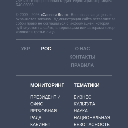
Субъект в сфере онлайн-медиа. Идентификатор медиа –
R40-05063
© 2009—2026
«Слово и Дело»
.
Все права защищены и
охраняются законом. Администрация сайта оставляет за
собой право не соглашаться с информацией, которая
публикуется на сайте, владельцами или авторами которой
являются третьи лица.
УКР
РОС
О НАС
КОНТАКТЫ
ПРАВИЛА
МОНИТОРИНГ
ТЕМАТИКИ
ПРЕЗИДЕНТ И
БИЗНЕС
ОФИС
КУЛЬТУРА
ВЕРХОВНАЯ
НАУКА
РАДА
НАЦИОНАЛЬНАЯ
КАБИНЕТ
БЕЗОПАСНОСТЬ