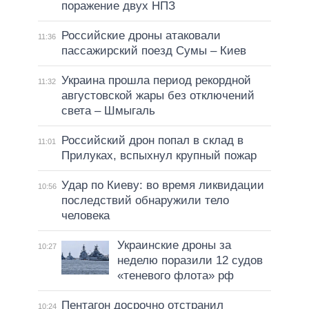
поражение двух НПЗ
Российские дроны атаковали
11:36
пассажирский поезд Сумы – Киев
Украина прошла период рекордной
11:32
августовской жары без отключений
света – Шмыгаль
Российский дрон попал в склад в
11:01
Прилуках, вспыхнул крупный пожар
Удар по Киеву: во время ликвидации
10:56
последствий обнаружили тело
человека
Украинские дроны за
10:27
неделю поразили 12 судов
«теневого флота» рф
Пентагон досрочно отстранил
10:24