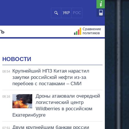
УКР
РОС
Сравнение
ТЬ
политиков
СТРАЦИЙ
МЭРЫ
ВСЕ ПЕРСОНЫ
НОВОСТИ
Крупнейший НПЗ Китая нарастил
08:54
закупки российской нефти из-за
перебоев с поставками – СМИ
Дроны атаковали очередной
08:16
логистический центр
Wildberries в российском
Екатеринбурге
Двум крупнейшим банкам россии
07:51