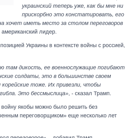
главной целью рф
украинский теперь уже, как бы мне ни
прискорбно это констатировать, его
на хочет иметь место за столом переговоров
л американский лидер.
 позицией Украины в контексте войны с россией,
ю там дикость, ее военнослужащие погибают
нские солдаты, это в большинстве своем
и корейские тоже. Их привезли, чтобы
огибла. Это бессмыслица»
, - сказал Трамп.
о войну якобы можно было решить без
венным переговорщиком» еще несколько лет
стол переговоров»
, - добавил Трамп.