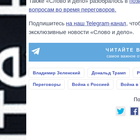
Также «Слово и дело» разобралось в
поз
вопросам во время переговоров.
Подпишитесь
на наш Telegram-канал
, чт
эксклюзивные новости «Слово и дело».
ЧИТАЙТЕ 
самое важное о
Владимир Зеленский
Дональд Трамп
Р
Переговоры
Война с Россией
Война в
По