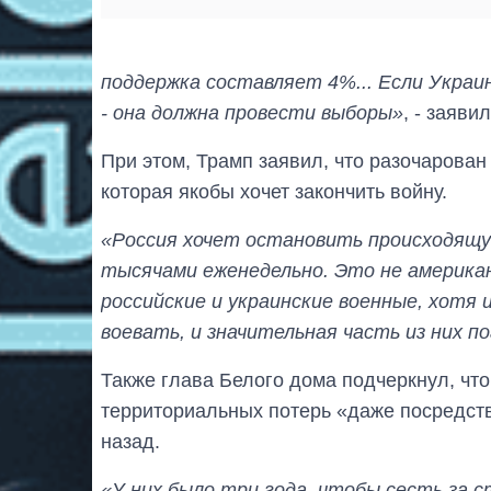
поддержка составляет 4%... Если Украи
- она ​​должна провести выборы»
, - заяви
При этом, Трамп заявил, что разочарован
которая якобы хочет закончить войну.
«Россия хочет остановить происходящу
тысячами еженедельно. Это не америка
российские и украинские военные, хотя 
воевать, и значительная часть из них п
Также глава Белого дома подчеркнул, чт
территориальных потерь «даже посредст
назад.
«У них было три года, чтобы сесть за 