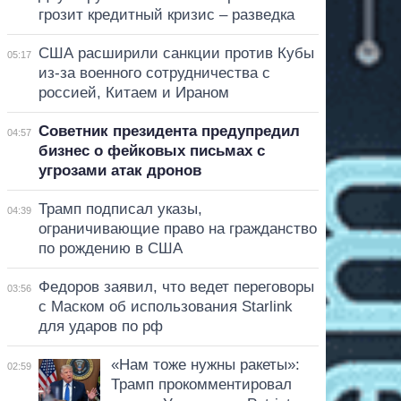
грозит кредитный кризис – разведка
США расширили санкции против Кубы
05:17
из-за военного сотрудничества с
россией, Китаем и Ираном
Советник президента предупредил
04:57
бизнес о фейковых письмах с
угрозами атак дронов
Трамп подписал указы,
04:39
ограничивающие право на гражданство
по рождению в США
Федоров заявил, что ведет переговоры
03:56
с Маском об использования Starlink
для ударов по рф
«Нам тоже нужны ракеты»:
02:59
Трамп прокомментировал