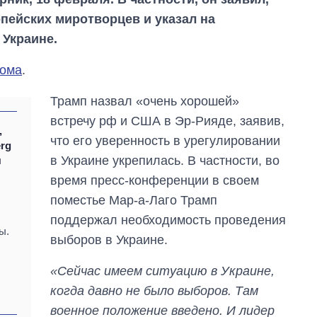
опейских миротворцев и указал на
Украине.
дома
.
Трамп назвал «очень хорошей»
встречу рф и США в Эр-Рияде, заявив,
,
что его уверенность в урегулировании
rg
в Украине укрепилась. В частности, во
я
время пресс-конференции в своем
поместье Мар-а-Лаго Трамп
поддержал необходимость проведения
ы.
выборов в Украине.
Восемь
«Сейчас имеем ситуацию в Украине,
массированных
ударов по Украине
когда давно не было выборов. Там
за лето: Киев и
военное положение введено. И лидер
область стали