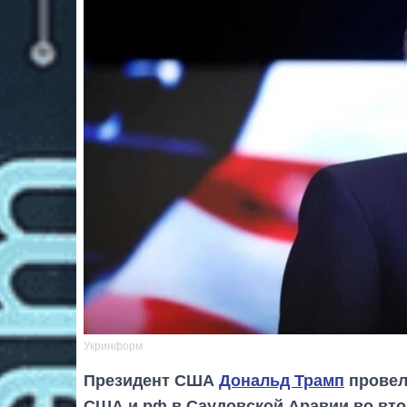
Укринформ
Президент США
Дональд Трамп
провел
США и рф в Саудовской Аравии во втор