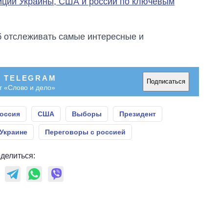
иции Украины, США и россии по ключевым
об отслеживать самые интересные и
В TELEGRAM
Подписаться
т «Слово и дело»
оссия
США
Выборы
Президент
 Украине
Переговоры с россией
делиться: