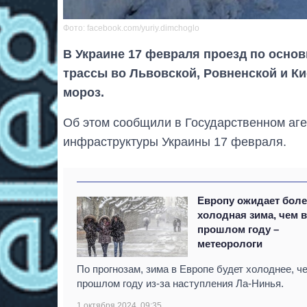
Фото: facebook.com/yuriy.dimchoglo
В Украине 17 февраля проезд по осно
трассы во Львовской, Ровненской и Ки
мороз.
Об этом сообщили в Государственном аге
инфраструктуры Украины 17 февраля.
Европу ожидает боле
холодная зима, чем 
прошлом году –
метеорологи
По прогнозам, зима в Европе будет холоднее, ч
прошлом году из-за наступления Ла-Нинья.
1 октября 2024, 09:35