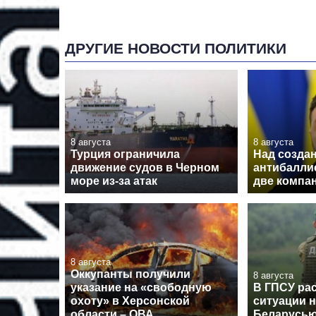
ДРУГИЕ НОВОСТИ ПОЛИТИКИ
8 августа
8 августа
Турция ограничила
Над созда
движение судов в Черном
антибалли
море из-за атак
две компа
8 августа
Оккупанты получили
8 августа
указание на «свободную
В ГПСУ рас
охоту» в Херсонской
ситуации н
области – ОВА
Беларусь