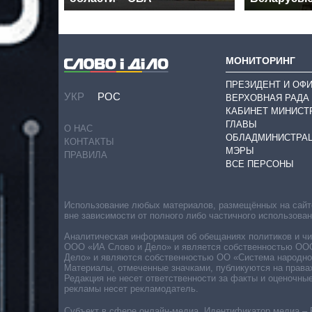
МОНИТОРИНГ
ПРЕЗИДЕНТ И ОФ
УКР
РОС
ВЕРХОВНАЯ РАДА
КАБИНЕТ МИНИСТ
ГЛАВЫ
О НАС
ОБЛАДМИНИСТРА
КОНТАКТЫ
МЭРЫ
ПРАВИЛА
ВСЕ ПЕРСОНЫ
Использование любых материалов, размещённых на сайте,
вне зависимости от полного либо частичного использова
Аналитическая информация об обещаниях политиков и чин
ООО «ИА Слово и Дело» и является собственностью ООО 
Дело» и являются собственностью ОО «Система народног
Материалы, отмеченные значками, публикуются на права
Редакция не несет ответственности за факты и оценочны
рекламы несет рекламодатель.
Субъект в сфере онлайн-медиа. Идентификатор медиа – 