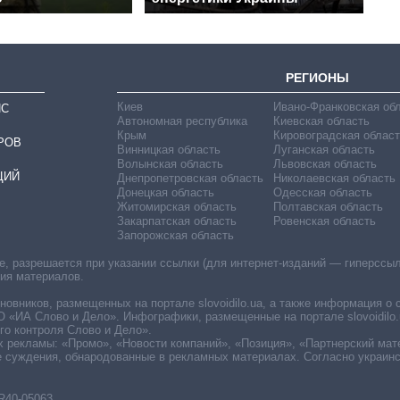
РЕГИОНЫ
Киев
Ивано-Франковская об
ИС
Автономная республика
Киевская область
Крым
Кировоградская област
РОВ
Винницкая область
Луганская область
Волынская область
Львовская область
ЦИЙ
Днепропетровская область
Николаевская область
Донецкая область
Одесская область
Житомирская область
Полтавская область
Закарпатская область
Ровенская область
Запорожская область
 разрешается при указании ссылки (для интернет-изданий — гиперссылки
ния материалов.
овников, размещенных на портале slovoidilo.ua, а также информация о 
«ИА Слово и Дело». Инфографики, размещенные на портале slovoidilo.
о контроля Слово и Дело».
х рекламы: «Промо», «Новости компаний», «Позиция», «Партнерский мат
е суждения, обнародованные в рекламных материалах. Согласно украин
R40-05063