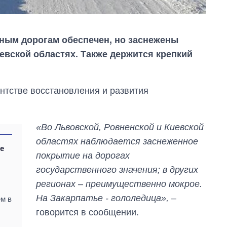
вным дорогам обеспечен, но заснежены
евской областях. Также держится крепкий
нтстве восстановления и развития
«Во Львовской, Ровненской и Киевской
областях наблюдается заснеженное
е
Сколько
покрытие на дорогах
в
картофеля
государственного значения; в других
выращивали в
Украине до и во
регионах – преимущественно мокрое.
время большой
На Закарпатье - гололедица»,
–
войны
ем в
говорится в сообщении.