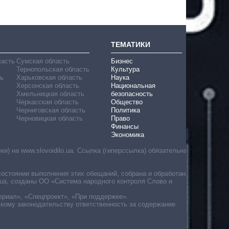
ТЕМАТИКИ
ласть
Сумская область
Бизнес
Тернопольская область
Культура
ь
Харьковская область
Наука
Херсонская область
Национальная
Хмельницкая область
безопасность
Черкасская область
Общество
Черниговская область
Политика
Черновицкая область
Право
Финансы
Экономика
) на www.slovoidilo.ua. Ссылка (гиперссылка) обязательна
состоянии выполнения этих обещаний, собрана и обработана
ua, созданы ОО «Система народного контроля Слово и
ериал», «Спецпроект», «При поддержке».
скому законодательству ответственность за содержание