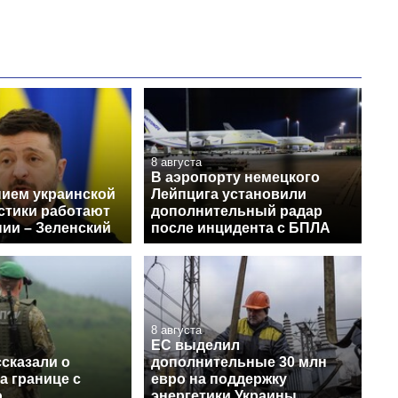
8 августа
В аэропорту немецкого
нием украинской
Лейпцига установили
стики работают
дополнительный радар
нии – Зеленский
после инцидента с БПЛА
8 августа
ЕС выделил
сказали о
дополнительные 30 млн
а границе с
евро на поддержку
ю
энергетики Украины