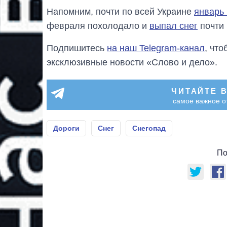
Напомним, почти по всей Украине
январь
февраля похолодало и
выпал снег
почти 
Подпишитесь
на наш Telegram-канал
, чт
эксклюзивные новости «Слово и дело».
ЧИТАЙТЕ 
самое важное о
Дороги
Снег
Снегопад
По