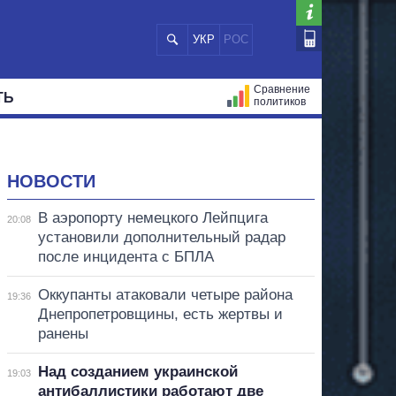
УКР
РОС
Сравнение
ТЬ
политиков
СТРАЦИЙ
МЭРЫ
ВСЕ ПЕРСОНЫ
НОВОСТИ
В аэропорту немецкого Лейпцига
20:08
установили дополнительный радар
после инцидента с БПЛА
Оккупанты атаковали четыре района
19:36
Днепропетровщины, есть жертвы и
ранены
Над созданием украинской
19:03
антибаллистики работают две