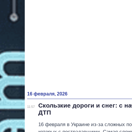
16 февраля, 2026
Скользкие дороги и снег: с н
11:57
ДТП
16 февраля в Украине из-за сложных п
которых с пострадавшими. Самая сложна