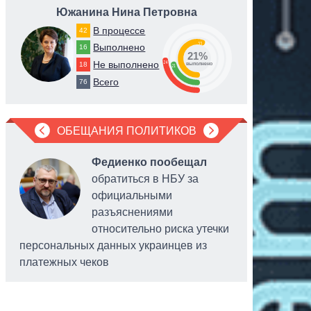
Южанина Нина Петровна
Степа
В процессе
42
55
Выполнено
16
21%
24
Не выполнено
18
выполнено
21
Всего
76
ОБЕЩАНИЯ ПОЛИТИКОВ
Федиенко пообещал
обратиться в НБУ за
официальными
разъяснениями
относительно риска утечки
персональных данных украинцев из
платежных чеков