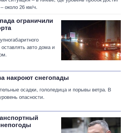
– около 26 км/ч.
опада ограничили
орта
рупногабаритного
 оставлять авто дома и
ом.
ва накроют снегопады
тельные осадки, гололедица и порывы ветра. В
уровень опасности.
ранспортный
е непогоды