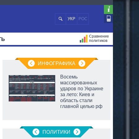
УКР
РОС
Сравнение
ТЬ
политиков
СТРАЦИЙ
МЭРЫ
ВСЕ ПЕРСОНЫ
ИНФОГРАФИКА
Восемь
массированных
ударов по Украине
за лето: Киев и
область стали
главной целью рф
аспирант
ПОЛИТИКИ