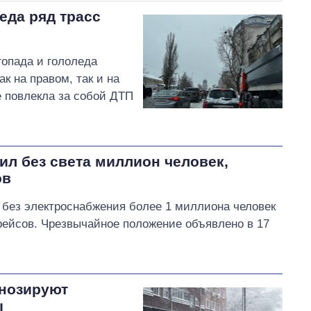
леда ряд трасс
егопада и гололеда
к на правом, так и на
е повлекла за собой ДТП
л без света миллион человек,
ов
ез электроснабжения более 1 миллиона человек
арейсов. Чрезвычайное положение объявлено в 17
гнозируют
ы