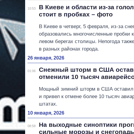
В Киеве и области из-за голо
10:53
стоит в пробках – фото
В Киеве в четверг, 5 февраля, из-за сн
образовались многочисленные пробки ка
левом берегах столицы. Непогода такж
в разных районах города.
26 января, 2026
Снежный шторм в США остави
01:06
отменили 10 тысяч авиарейс
Мощный зимний шторм в США оставил б
и привел к отмене более 10 тысяч ави
штатах.
10 января, 2026
На выходные синоптики про
08:58
сильные морозы и снегопад