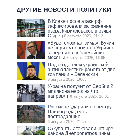
ДРУГИЕ НОВОСТИ ПОЛИТИКИ
В Киеве после атаки рф
зафиксировали загрязнение
озера Кирилловское и ручья
Сырец
8 августа 2026, 21:12
«Будет сложная зима»: Вучич
не верит, что война в Украине
завершится в ближайшие
месяцы
8 августа 2026, 16:05
Над созданием украинской
антибаллистики работают две
компании – Зеленский
8 августа 2026, 19:03
Украина получит от Сербии 2
миллиона евро: на что
направят
8 августа 2026, 18:01
Россияне ударили по центру
Павлограда, есть
пострадавшие
8 августа 2026, 21:57
Оккупанты атаковали четыре
района Днепропетровщины,