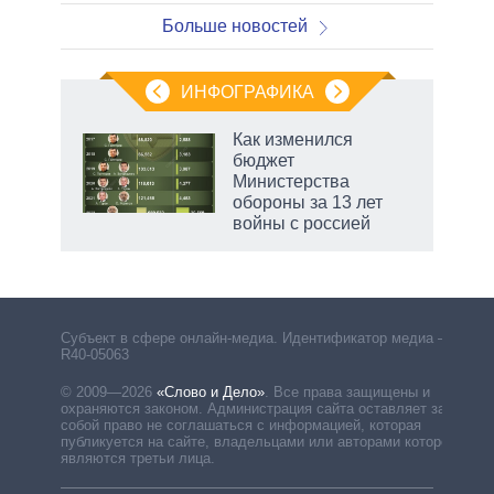
Больше новостей
ИНФОГРАФИКА
Как изменился
бюджет
Министерства
обороны за 13 лет
войны с россией
Субъект в сфере онлайн-медиа. Идентификатор медиа –
R40-05063
© 2009—2026
«Слово и Дело»
.
Все права защищены и
охраняются законом. Администрация сайта оставляет за
собой право не соглашаться с информацией, которая
публикуется на сайте, владельцами или авторами которой
являются третьи лица.