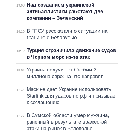
Над созданием украинской
19:03
антибаллистики работают две
компании – Зеленский
В ГПСУ рассказали о ситуации на
18:23
границе с Беларусью
Турция ограничила движение судов
18:12
в Черном море из-за атак
Украина получит от Сербии 2
18:01
миллиона евро: на что направят
Маск не дает Украине использовать
17:34
Starlink для ударов по рф и призывает
к соглашению
В Сумской области умер мужчина,
17:27
раненный в результате вражеской
атаки на рынок в Белополье