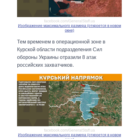
facebook.com/GeneralStaff.ua
Изображение максимального размера (откроется в новом
окне)
Тем временем в операционной зоне в
Курской области подразделения Сил
обороны Украины отразили 8 атак
российских захватчиков.
facebook.com/GeneralStaff.ua
Изображение максимального размера (откроется в новом