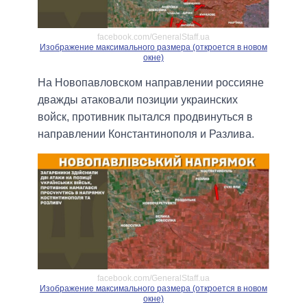
facebook.com/GeneralStaff.ua
Изображение максимального размера (откроется в новом
окне)
На Новопавловском направлении россияне
дважды атаковали позиции украинских
войск, противник пытался продвинуться в
направлении Константинополя и Разлива.
facebook.com/GeneralStaff.ua
Изображение максимального размера (откроется в новом
окне)