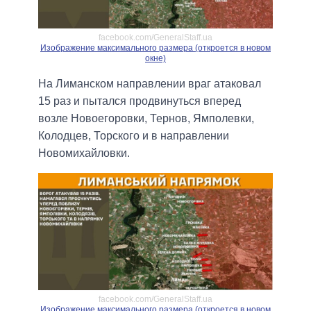
facebook.com/GeneralStaff.ua
Изображение максимального размера (откроется в новом
окне)
На Лиманском направлении враг атаковал
15 раз и пытался продвинуться вперед
возле Новоегоровки, Тернов, Ямполевки,
Колодцев, Торского и в направлении
Новомихайловки.
facebook.com/GeneralStaff.ua
Изображение максимального размера (откроется в новом