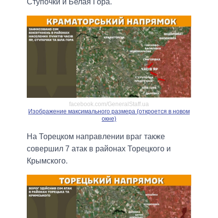
Ступочки и Белая Гора.
facebook.com/GeneralStaff.ua
Изображение максимального размера (откроется в новом
окне)
На Торецком направлении враг также
совершил 7 атак в районах Торецкого и
Крымского.