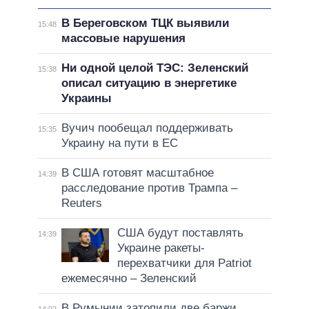
В Береговском ТЦК выявили
15:48
массовые нарушения
Ни одной целой ТЭС: Зеленский
15:38
описал ситуацию в энергетике
Украины
Вучич пообещал поддерживать
15:35
Украину на пути в ЕС
В США готовят масштабное
14:39
расследование против Трампа –
Reuters
США будут поставлять
14:39
Украине ракеты-
перехватчики для Patriot
ежемесячно – Зеленский
В Румынии затопили две баржи,
14:02