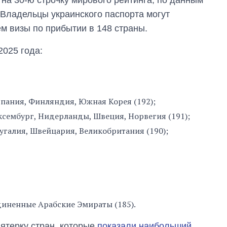
руководителя СВР
. Владельцы украинского паспорта могут
м визы по прибытии в 148 страны.
2025 года:
спания, Финляндия, Южная Корея (192);
ксембург, Нидерланды, Швеция, Норвегия (191);
угалия, Швейцария, Великобритания (190);
диненные Арабские Эмираты (185).
пятерку стран, которые
показали наибольший