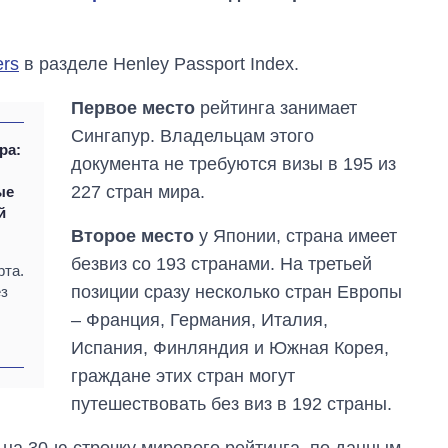
ers
в разделе Henley Passport Index.
Первое место
рейтинга занимает
Сингапур. Владельцам этого
ра:
документа не требуются визы в 195 из
227 стран мира.
ые
й
Второе место
у Японии, страна имеет
безвиз со 193 странами. На третьей
рта.
позиции сразу несколько стран Европы
ез
– Франция, Германия, Италия,
Испания, Финляндия и Южная Корея,
граждане этих стран могут
От 1 месяца – до 5
путешествовать без виз в 192 страны.
лет: кто и как долго
занимал
должность
на 30-ю строчку мирового рейтинга, по данным