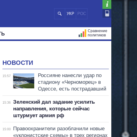
УКР
РОС
Сравнение
ТЬ
политиков
СТРАЦИЙ
МЭРЫ
ВСЕ ПЕРСОНЫ
НОВОСТИ
Россияне нанесли удар по
15:57
стадиону «Черноморец» в
Одессе, есть пострадавший
Зеленский дал задание усилить
15:36
направления, которые сейчас
штурмует армия рф
Правоохранители разоблачили новые
15:00
«уклонистские схемы» в трех регионах