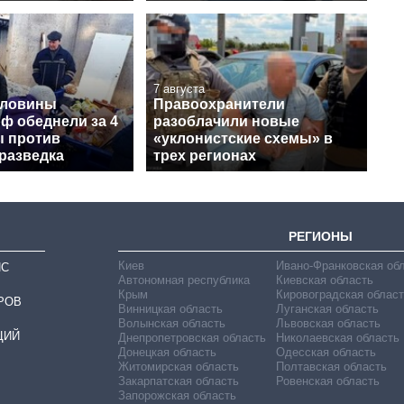
7 августа
оловины
Правоохранители
ф обеднели за 4
разоблачили новые
ы против
«уклонистские схемы» в
разведка
трех регионах
РЕГИОНЫ
Киев
Ивано-Франковская об
ИС
Автономная республика
Киевская область
Крым
Кировоградская област
РОВ
Винницкая область
Луганская область
Волынская область
Львовская область
ЦИЙ
Днепропетровская область
Николаевская область
Донецкая область
Одесская область
Житомирская область
Полтавская область
Закарпатская область
Ровенская область
Запорожская область