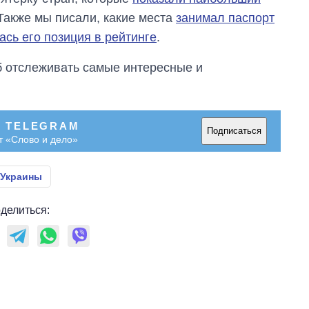
акже мы писали, какие места
занимал паспорт
ась его позиция в рейтинге
.
об отслеживать самые интересные и
В TELEGRAM
Подписаться
т «Слово и дело»
 Украины
делиться: