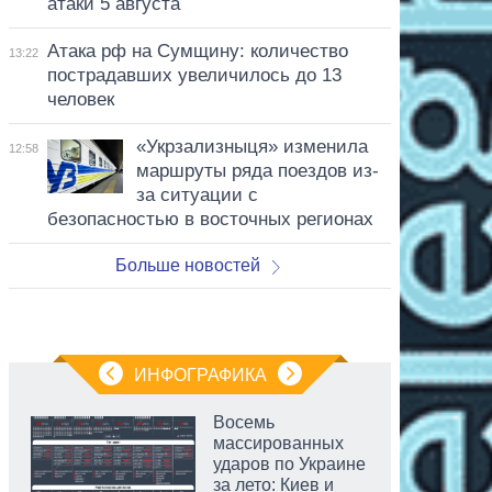
атаки 5 августа
Атака рф на Сумщину: количество
13:22
пострадавших увеличилось до 13
человек
«Укрзализныця» изменила
12:58
маршруты ряда поездов из-
за ситуации с
безопасностью в восточных регионах
Больше новостей
ИНФОГРАФИКА
Восемь
массированных
ударов по Украине
за лето: Киев и