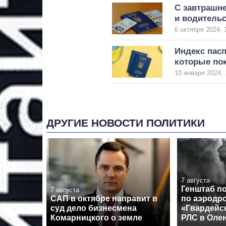
С завтрашн
и водительс
6 октября 2024, 
Индекс пасп
которые пок
10 января 2024, 
ДРУГИЕ НОВОСТИ ПОЛИТИКИ
7 августа
Генштаб п
7 августа
САП в октябре направит в
по аэродр
суд дело бизнесмена
«Гвардейс
Комарницкого о земле
РЛС в Оле