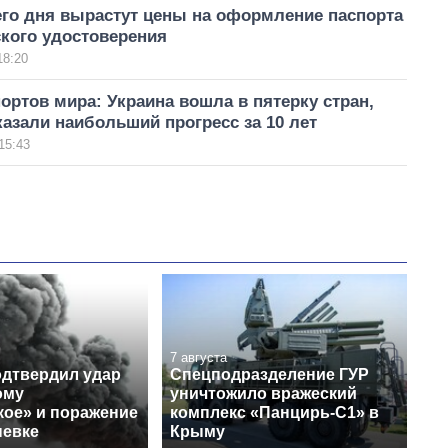
его дня вырастут цены на оформление паспорта
кого удостоверения
18:20
ортов мира: Украина вошла в пятерку стран,
азали наибольший прогресс за 10 лет
15:43
7 августа
одтвердил удар
Спецподразделение ГУР
ому
уничтожило вражеский
кое» и поражение
комплекс «Панцирь-С1» в
невке
Крыму