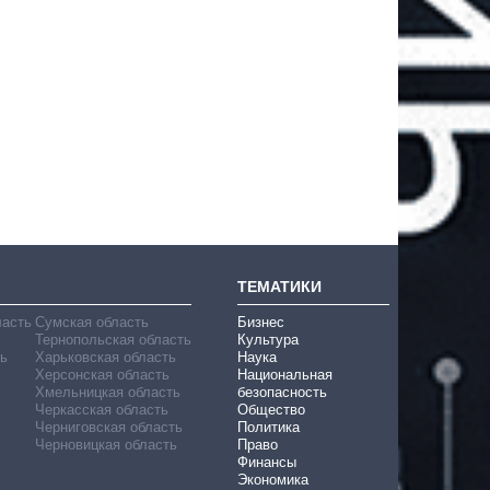
ТЕМАТИКИ
ласть
Сумская область
Бизнес
Тернопольская область
Культура
ь
Харьковская область
Наука
Херсонская область
Национальная
Хмельницкая область
безопасность
Черкасская область
Общество
Черниговская область
Политика
Черновицкая область
Право
Финансы
Экономика