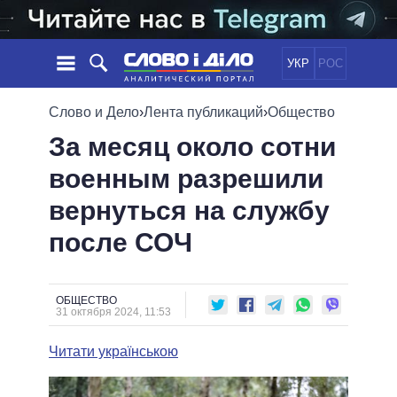
УКР
РОС
НОВОСТИ
Слово и Дело
›
Лента публикаций
›
Общество
За месяц около сотни
ОБЕЩАНИЯ
ЛЕНТА
ПОЛИТИКА
военным разрешили
СОБЫТИЯ
ЭКОНОМИКА
ПОЛИТИКИ
вернуться на службу
СТАТЬИ
ОБЩЕСТВО
ИНФОГРАФИКА
МНЕНИЯ
МИР
ВСЕ ПОЛИТИКИ
после СОЧ
ОБЗОРЫ
ПРЕЗИДЕНТ И ОФИС
ВИДЕО
ДАЙДЖЕСТЫ
ВЕРХОВНАЯ РАДА
ОБЩЕСТВО
ПОДДЕРЖАТЬ
КАБИНЕТ МИНИСТРОВ
31 октября 2024, 11:53
ГЛАВЫ ОБЛАДМИНИСТРАЦИЙ
СРАВНЕНИЕ ПОЛИТИКОВ
Читати українською
МЭРЫ
ВСЕ ПЕРСОНЫ