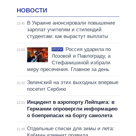
НОВОСТИ
В Украине анонсировали повышение
23:45
зарплат учителям и стипендий
студентам: как вырастут выплаты
Россия ударила по
ИТОГИ
22:53
Лозовой и Павлограду, а
Стефанишиной избрали
меру пресечения. Главное за день
Зеленский на этих выходных впервые
22:32
посетит Сербию
Инцидент в аэропорту Лейпцига: в
22:03
Германии опровергли информацию
о боеприпасах на борту самолета
Отдельные списки для зимы и лета:
21:49
Кабмин изменит правила