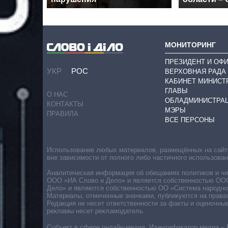
МОНИТОРИНГ
ПРЕЗИДЕНТ И ОФ
УКР
РОС
ВЕРХОВНАЯ РАДА
КАБИНЕТ МИНИСТ
ГЛАВЫ
О НАС
ОБЛАДМИНИСТРА
КОНТАКТЫ
МЭРЫ
ПРАВИЛА
ВСЕ ПЕРСОНЫ
Использование любых материалов, размещённых на сайте,
вне зависимости от полного либо частичного использова
Аналитическая информация об обещаниях политиков и чин
ООО «ИА Слово и Дело» и является собственностью ООО 
Дело» и являются собственностью ОО «Система народног
Материалы, отмеченные значками, публикуются на права
Редакция не несет ответственности за факты и оценочны
рекламы несет рекламодатель.
Субъект в сфере онлайн-медиа. Идентификатор медиа – 