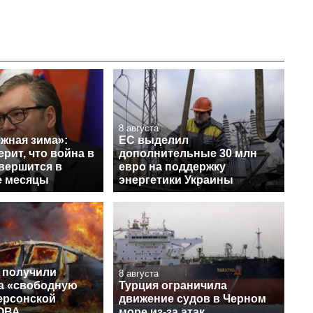
8 августа
жная зима»:
ЕС выделил
ерит, что война в
дополнительные 30 млн
вершится в
евро на поддержку
е месяцы
энергетики Украины
 получили
8 августа
на «свободную
Турция ограничила
ерсонской
движение судов в Черном
 ОВА
море из-за атак