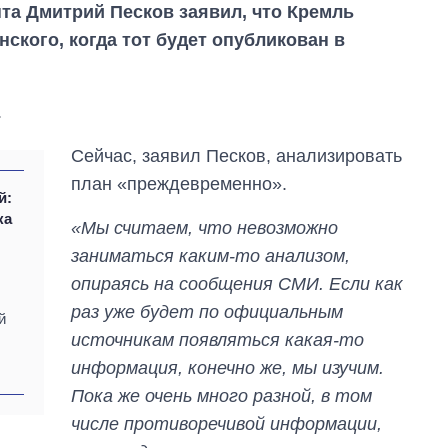
та Дмитрий Песков заявил, что Кремль
ского, когда тот будет опубликован в
.
Сейчас, заявил Песков, анализировать
план «преждевременно».
й:
ка
«Мы считаем, что невозможно
заниматься каким-то анализом,
опираясь на сообщения СМИ. Если как
раз уже будет по официальным
От 1 месяца – до 5
й
лет: кто и как долго
источникам появляться какая-то
занимал
информация, конечно же, мы изучим.
должность
руководителя СВР
Пока же очень много разной, в том
числе противоречивой информации,