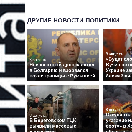
ДРУГИЕ НОВОСТИ ПОЛИТИКИ
8 августа
«Будет сло
8 августа
Неизвестный дрон залетел
Вучич не в
в Болгарию и взорвался
Украине за
возле границы с Румынией
ближайши
8 августа
Оккупанты
8 августа
В Береговском ТЦК
указание 
выявили массовые
охоту» в Х
нарушения
области –