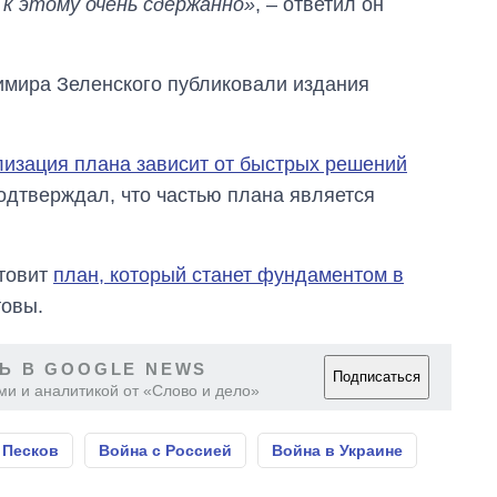
к этому очень сдержанно»
, – ответил он
мира Зеленского публиковали издания
лизация плана зависит от быстрых решений
одтверждал, что частью плана является
отовит
план, который станет фундаментом в
товы.
Ь В GOOGLE NEWS
Подписаться
ми и аналитикой от «Слово и дело»
 Песков
Война с Россией
Война в Украине