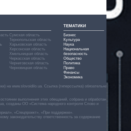
ТЕМАТИКИ
ласть
Сумская область
Бизнес
Тернопольская область
Культура
ь
Харьковская область
Наука
Херсонская область
Национальная
Хмельницкая область
безопасность
Черкасская область
Общество
Черниговская область
Политика
Черновицкая область
Право
Финансы
Экономика
) на www.slovoidilo.ua. Ссылка (гиперссылка) обязательна
состоянии выполнения этих обещаний, собрана и обработана
ua, созданы ОО «Система народного контроля Слово и
ериал», «Спецпроект», «При поддержке».
скому законодательству ответственность за содержание