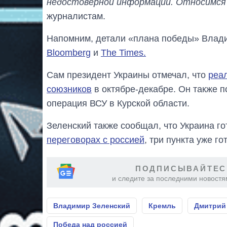
недостоверной информации. Относимся 
журналистам.
Напомним, детали «плана победы» Влади
Bloomberg
и
The Times.
Сам президент Украины отмечал, что
реа
союзников
в октябре-декабре. Он также п
операция ВСУ в Курской области.
Зеленский также сообщал, что Украина г
переговорах с россией
, три пункта уже го
ПОДПИСЫВАЙТЕС
и следите за последними новостя
Владимир Зеленский
Кремль
Дмитрий
Победа над россией