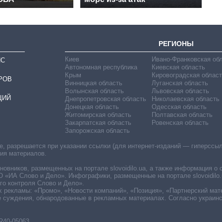
РЕГИОНЫ
Киев
Ивано-Франковская об
ИС
Автономная республика
Киевская область
Крым
Кировоградская област
РОВ
Винницкая область
Луганская область
Волынская область
Львовская область
ЦИЙ
Днепропетровская область
Николаевская область
Донецкая область
Одесская область
Житомирская область
Полтавская область
Закарпатская область
Ровенская область
Запорожская область
 разрешается при указании ссылки (для интернет-изданий — гиперссылки
ния материалов.
овников, размещенных на портале slovoidilo.ua, а также информация о 
«ИА Слово и Дело». Инфографики, размещенные на портале slovoidilo.
о контроля Слово и Дело».
х рекламы: «Промо», «Новости компаний», «Позиция», «Партнерский мат
е суждения, обнародованные в рекламных материалах. Согласно украин
R40-05063