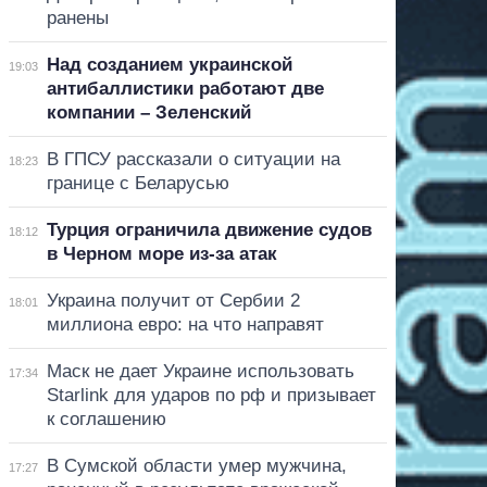
ранены
Над созданием украинской
19:03
антибаллистики работают две
компании – Зеленский
В ГПСУ рассказали о ситуации на
18:23
границе с Беларусью
Турция ограничила движение судов
18:12
в Черном море из-за атак
Украина получит от Сербии 2
18:01
миллиона евро: на что направят
Маск не дает Украине использовать
17:34
Starlink для ударов по рф и призывает
к соглашению
В Сумской области умер мужчина,
17:27