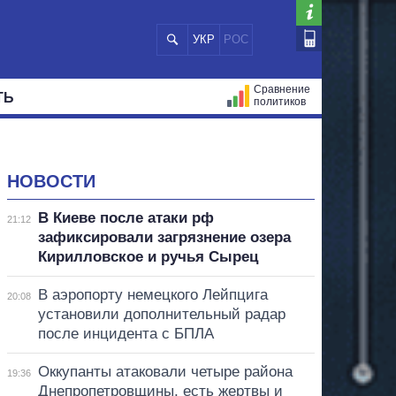
УКР
РОС
Сравнение
ТЬ
политиков
СТРАЦИЙ
МЭРЫ
ВСЕ ПЕРСОНЫ
НОВОСТИ
В Киеве после атаки рф
21:12
зафиксировали загрязнение озера
Кирилловское и ручья Сырец
В аэропорту немецкого Лейпцига
20:08
установили дополнительный радар
после инцидента с БПЛА
Оккупанты атаковали четыре района
19:36
Днепропетровщины, есть жертвы и