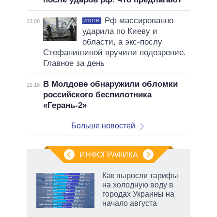
Рф массированно
ИТОГИ
23:00
ударила по Киеву и
области, а экс-послу
Стефанишиной вручили подозрение.
Главное за день
В Молдове обнаружили обломки
22:18
российского беспилотника
«Герань-2»
Больше новостей
ИНФОГРАФИКА
еля
Как выросли тарифы
на холодную воду в
городах Украины на
начало августа