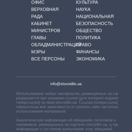
ОФИС
КУЛЬТУРА
ВЕРХОВНАЯ
НАУКА
РАДА
НАЦИОНАЛЬНАЯ
КАБИНЕТ
БЕЗОПАСНОСТЬ
МИНИСТРОВ
ОБЩЕСТВО
ГЛАВЫ
ПОЛИТИКА
ОБЛАДМИНИСТРАЦИЙ
ПРАВО
МЭРЫ
ФИНАНСЫ
ВСЕ ПЕРСОНЫ
ЭКОНОМИКА
info@slovoidilo.ua
Использование любых материалов, размещённых на сайте,
разрешается при указании ссылки (для интернет-изданий —
гиперссылки) на www.slovoidilo.ua. Ссылка (гиперссылка)
обязательна вне зависимости от полного либо частичного
использования материалов.
Аналитическая информация об обещаниях политиков и
чиновников, размещенных на портале slovoidilo.ua, а также
информация о состоянии выполнения этих обещаний,