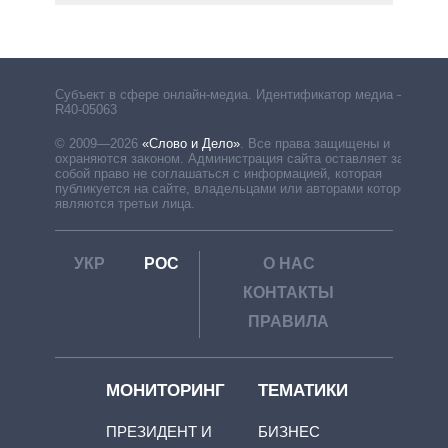
Субъект в сфере онлайн-медиа. Идентификатор медиа –
R40-05063
© 2009—2026
«Слово и Дело»
.
Все права защищены и
охраняются законом. Администрация сайта оставляет за
собой право не соглашаться с информацией, которая
публикуется на сайте, владельцами или авторами которой
являются третьи лица.
УКР
РОС
О НАС
КОНТАКТЫ
ПРАВИЛА
МОНИТОРИНГ
ТЕМАТИКИ
ПРЕЗИДЕНТ И
БИЗНЕС