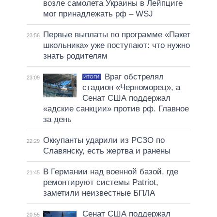
возле самолета Украины в Лейпциге
мог принадлежать рф – WSJ
Первые выплаты по программе «Пакет
23:56
школьника» уже поступают: что нужно
знать родителям
Враг обстрелял
ИТОГИ
23:09
стадион «Черноморец», а
Сенат США поддержал
«адские санкции» против рф. Главное
за день
Оккупанты ударили из РСЗО по
22:29
Славянску, есть жертва и ранены
В Германии над военной базой, где
21:45
ремонтируют системы Patriot,
заметили неизвестные БПЛА
Сенат США поддержал
20:55