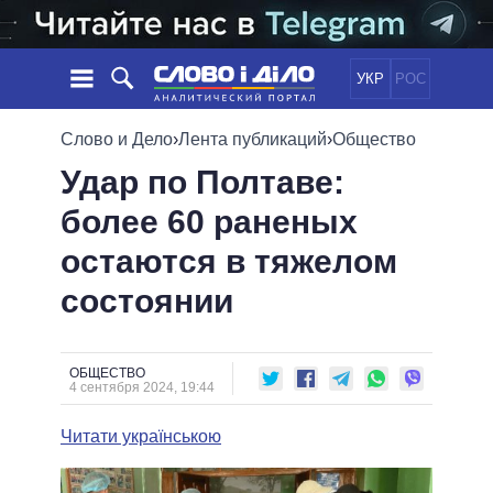
УКР
РОС
НОВОСТИ
Слово и Дело
›
Лента публикаций
›
Общество
Удар по Полтаве:
ОБЕЩАНИЯ
ЛЕНТА
ПОЛИТИКА
более 60 раненых
СОБЫТИЯ
ЭКОНОМИКА
ПОЛИТИКИ
остаются в тяжелом
СТАТЬИ
ОБЩЕСТВО
ИНФОГРАФИКА
МНЕНИЯ
МИР
ВСЕ ПОЛИТИКИ
состоянии
ОБЗОРЫ
ПРЕЗИДЕНТ И ОФИС
ВИДЕО
ДАЙДЖЕСТЫ
ВЕРХОВНАЯ РАДА
ОБЩЕСТВО
ПОДДЕРЖАТЬ
КАБИНЕТ МИНИСТРОВ
4 сентября 2024, 19:44
ГЛАВЫ ОБЛАДМИНИСТРАЦИЙ
СРАВНЕНИЕ ПОЛИТИКОВ
Читати українською
МЭРЫ
ВСЕ ПЕРСОНЫ