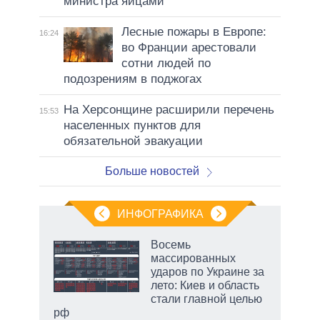
министра яйцами
Лесные пожары в Европе:
16:24
во Франции арестовали
сотни людей по
подозрениям в поджогах
На Херсонщине расширили перечень
15:53
населенных пунктов для
обязательной эвакуации
Больше новостей
ИНФОГРАФИКА
 5
Восемь
го
массированных
сть
ударов по Украине за
ВР
лето: Киев и область
стали главной целью
рф