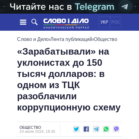
УКР
РОС
НОВОСТИ
Слово и Дело
›
Лента публикаций
›
Общество
«Зарабатывали» на
ОБЕЩАНИЯ
ЛЕНТА
ПОЛИТИКА
уклонистах до 150
СОБЫТИЯ
ЭКОНОМИКА
ПОЛИТИКИ
тысяч долларов: в
СТАТЬИ
ОБЩЕСТВО
ИНФОГРАФИКА
МНЕНИЯ
МИР
ВСЕ ПОЛИТИКИ
одном из ТЦК
ОБЗОРЫ
ПРЕЗИДЕНТ И ОФИС
разоблачили
ВИДЕО
ДАЙДЖЕСТЫ
ВЕРХОВНАЯ РАДА
коррупционную схему
ПОДДЕРЖАТЬ
КАБИНЕТ МИНИСТРОВ
ГЛАВЫ ОБЛАДМИНИСТРАЦИЙ
СРАВНЕНИЕ ПОЛИТИКОВ
МЭРЫ
ОБЩЕСТВО
24 июля 2024, 18:30
ВСЕ ПЕРСОНЫ