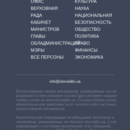
ОФИС
КУЛЬТУРА
ВЕРХОВНАЯ
НАУКА
РАДА
НАЦИОНАЛЬНАЯ
КАБИНЕТ
БЕЗОПАСНОСТЬ
МИНИСТРОВ
ОБЩЕСТВО
ГЛАВЫ
ПОЛИТИКА
ОБЛАДМИНИСТРАЦИЙ
ПРАВО
МЭРЫ
ФИНАНСЫ
ВСЕ ПЕРСОНЫ
ЭКОНОМИКА
info@slovoidilo.ua
Использование любых материалов, размещённых на сайте,
разрешается при указании ссылки (для интернет-изданий —
гиперссылки) на www.slovoidilo.ua. Ссылка (гиперссылка)
обязательна вне зависимости от полного либо частичного
использования материалов.
Аналитическая информация об обещаниях политиков и
чиновников, размещенных на портале slovoidilo.ua, а также
информация о состоянии выполнения этих обещаний,