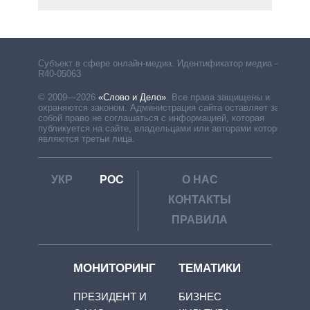
Субъект в сфере онлайн-медиа. Идентификатор медиа –
R40-05063
© 2009—2026
«Слово и Дело»
.
Все права защищены и
охраняются законом. Администрация сайта оставляет за
собой право не соглашаться с информацией, которая
публикуется на сайте, владельцами или авторами которой
являются третьи лица.
УКР
РОС
О НАС
КОНТАКТЫ
ПРАВИЛА
МОНИТОРИНГ
ТЕМАТИКИ
ПРЕЗИДЕНТ И
БИЗНЕС