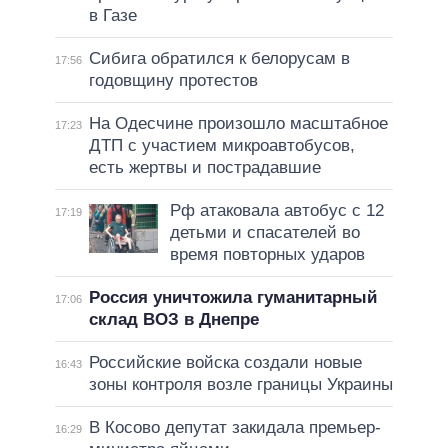
в Газе
Сибига обратился к белорусам в
17:56
годовщину протестов
На Одесчине произошло масштабное
17:23
ДТП с участием микроавтобусов,
есть жертвы и пострадавшие
Рф атаковала автобус с 12
17:19
детьми и спасателей во
время повторных ударов
Россия уничтожила гуманитарный
17:06
склад ВОЗ в Днепре
Российские войска создали новые
16:43
зоны контроля возле границы Украины
В Косово депутат закидала премьер-
16:29