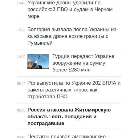
Украинские дроны ударили по
10:42
российской ПВО и судам в Черном
море
Болгария вызвала посла Украины из-
10:22
за взрыва дрона возле границы с
Румынией
Турция передаст Украине
10:09
вооружение на сумму
более $280 млн
Рф выпустила по Украине 202 БПЛА и
09:44
ракеты различных типов: как
отработала ПВО
Россия атаковала Житомирскую
09:36
область: есть попадания и
пострадавшие
Пентагон призвал американские
09:18