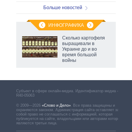
Больше новостей
ИНФОГРАФИКА
Сколько картофеля
выращивали в
Украине до и во
время большой
войны
Субъект в сфере онлайн-медиа. Идентификатор медиа –
R40-05063
© 2009—2026
«Слово и Дело»
.
Все права защищены и
охраняются законом. Администрация сайта оставляет за
собой право не соглашаться с информацией, которая
публикуется на сайте, владельцами или авторами которой
являются третьи лица.