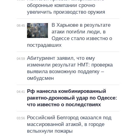
оборонные компании срочно
увеличить производство оружия
В Харькове в результате
08:45
атаки погибли люди, в
Одессе стало известно о
пострадавших
Абитуриент заявил, что ему
04:59
изменили результат НМТ: проверка
выявила возможную подделку –
омбудсмен
Рф нанесла комбинированный
04:41
ракетно-дроновый удар по Одессе:
что известно о последствиях
Российский Белгород оказался под
03:56
массированной атакой, в городе
вспыхнули пожары