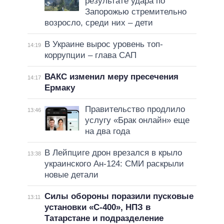
результате удара по
Запорожью стремительно
возросло, среди них – дети
В Украине вырос уровень топ-
14:19
коррупции – глава САП
ВАКС изменил меру пресечения
14:17
Ермаку
Правительство продлило
13:46
услугу «Брак онлайн» еще
на два года
В Лейпциге дрон врезался в крыло
13:38
украинского Ан-124: СМИ раскрыли
новые детали
Силы обороны поразили пусковые
13:11
установки «С-400», НПЗ в
Татарстане и подразделение