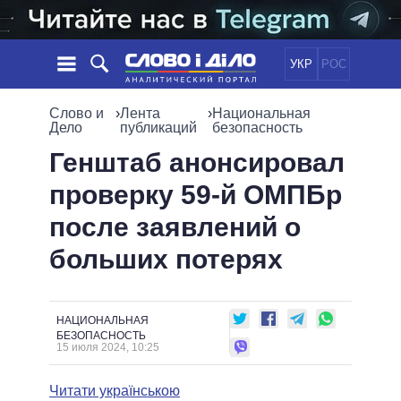
УКР
РОС
НОВОСТИ
Слово и
›
Лента
›
Национальная
Дело
публикаций
безопасность
ОБЕЩАНИЯ
ЛЕНТА
ПОЛИТИКА
Генштаб анонсировал
СОБЫТИЯ
ЭКОНОМИКА
проверку 59-й ОМПБр
ПОЛИТИКИ
СТАТЬИ
ОБЩЕСТВО
после заявлений о
ИНФОГРАФИКА
МНЕНИЯ
МИР
ВСЕ ПОЛИТИКИ
больших потерях
ОБЗОРЫ
ПРЕЗИДЕНТ И ОФИС
ВИДЕО
ДАЙДЖЕСТЫ
ВЕРХОВНАЯ РАДА
ПОДДЕРЖАТЬ
КАБИНЕТ МИНИСТРОВ
НАЦИОНАЛЬНАЯ
ГЛАВЫ ОБЛАДМИНИСТРАЦИЙ
БЕЗОПАСНОСТЬ
СРАВНЕНИЕ ПОЛИТИКОВ
15 июля 2024, 10:25
МЭРЫ
ВСЕ ПЕРСОНЫ
Читати українською