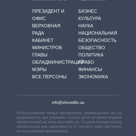
ПРЕЗИДЕНТ И
БИЗНЕС
ОФИС
КУЛЬТУРА
ВЕРХОВНАЯ
НАУКА
РАДА
НАЦИОНАЛЬНАЯ
КАБИНЕТ
БЕЗОПАСНОСТЬ
МИНИСТРОВ
ОБЩЕСТВО
ГЛАВЫ
ПОЛИТИКА
ОБЛАДМИНИСТРАЦИЙ
ПРАВО
МЭРЫ
ФИНАНСЫ
ВСЕ ПЕРСОНЫ
ЭКОНОМИКА
info@slovoidilo.ua
Использование любых материалов, размещённых на сайте,
разрешается при указании ссылки (для интернет-изданий —
гиперссылки) на www.slovoidilo.ua. Ссылка (гиперссылка)
обязательна вне зависимости от полного либо частичного
использования материалов.