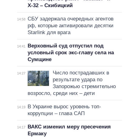
Х-32 – Скибицкий
СБУ задержала очередных агентов
14:58
рф, которые активировали десятки
Starlink для врага
Верховный суд отпустил под
14:41
условный срок экс-главу села на
Сумщине
Число пострадавших в
14:27
результате удара по
Запорожью стремительно
возросло, среди них – дети
В Украине вырос уровень топ-
14:19
коррупции – глава САП
ВАКС изменил меру пресечения
14:17
Ермаку