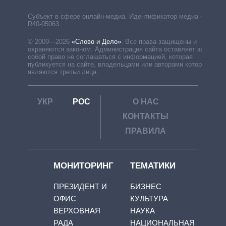
Субъект в сфере онлайн-медиа. Идентификатор медиа –
R40-05063
© 2009—2026
«Слово и Дело»
.
Все права защищены и
охраняются законом. Администрация сайта оставляет за
собой право не соглашаться с информацией, которая
публикуется на сайте, владельцами или авторами которой
являются третьи лица.
УКР
РОС
О НАС
КОНТАКТЫ
ПРАВИЛА
МОНИТОРИНГ
ТЕМАТИКИ
ПРЕЗИДЕНТ И
БИЗНЕС
ОФИС
КУЛЬТУРА
ВЕРХОВНАЯ
НАУКА
РАДА
НАЦИОНАЛЬНАЯ