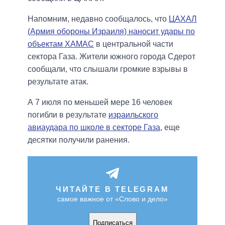
Напомним, недавно сообщалось, что
ЦАХАЛ
(Армия обороны Израиля) наносит удары по
объектам ХАМАС
в центральной части
сектора Газа. Жители южного города Сдерот
сообщали, что слышали громкие взрывы в
результате атак.
А 7 июля по меньшей мере 16 человек
погибли в результате
израильского
авиаудара по школе в секторе Газа
, еще
десятки получили ранения.
ЧИТАЙТЕ В TELEGRAM
самое важное от «Слово и дело»
Подписаться