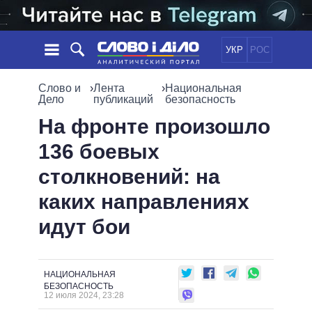
УКР
РОС
НОВОСТИ
Слово и
›
Лента
›
Национальная
Дело
публикаций
безопасность
ОБЕЩАНИЯ
ЛЕНТА
ПОЛИТИКА
На фронте произошло
СОБЫТИЯ
ЭКОНОМИКА
136 боевых
ПОЛИТИКИ
СТАТЬИ
ОБЩЕСТВО
столкновений: на
ИНФОГРАФИКА
МНЕНИЯ
МИР
ВСЕ ПОЛИТИКИ
каких направлениях
ОБЗОРЫ
ПРЕЗИДЕНТ И ОФИС
ВИДЕО
идут бои
ДАЙДЖЕСТЫ
ВЕРХОВНАЯ РАДА
ПОДДЕРЖАТЬ
КАБИНЕТ МИНИСТРОВ
ГЛАВЫ ОБЛАДМИНИСТРАЦИЙ
СРАВНЕНИЕ ПОЛИТИКОВ
НАЦИОНАЛЬНАЯ
МЭРЫ
БЕЗОПАСНОСТЬ
12 июля 2024, 23:28
ВСЕ ПЕРСОНЫ