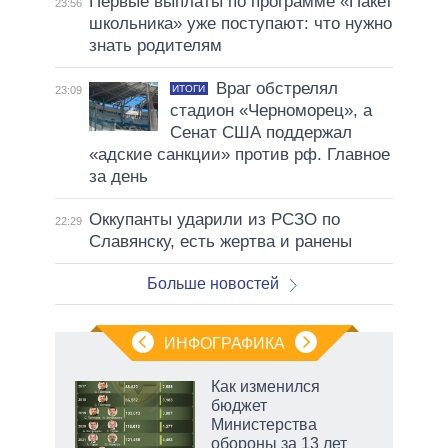
Первые выплаты по программе «Пакет
23:56
школьника» уже поступают: что нужно
знать родителям
Враг обстрелял
ИТОГИ
23:09
стадион «Черноморец», а
Сенат США поддержал
«адские санкции» против рф. Главное
за день
Оккупанты ударили из РСЗО по
22:29
Славянску, есть жертва и ранены
Больше новостей
ИНФОГРАФИКА
Как изменился
бюджет
не за
Министерства
асть
обороны за 13 лет