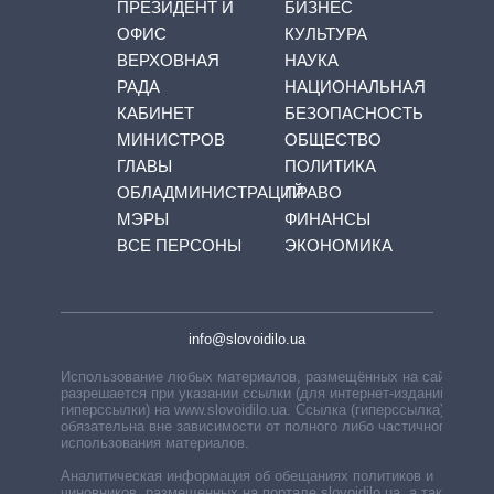
ПРЕЗИДЕНТ И
БИЗНЕС
ОФИС
КУЛЬТУРА
ВЕРХОВНАЯ
НАУКА
РАДА
НАЦИОНАЛЬНАЯ
КАБИНЕТ
БЕЗОПАСНОСТЬ
МИНИСТРОВ
ОБЩЕСТВО
ГЛАВЫ
ПОЛИТИКА
ОБЛАДМИНИСТРАЦИЙ
ПРАВО
МЭРЫ
ФИНАНСЫ
ВСЕ ПЕРСОНЫ
ЭКОНОМИКА
info@slovoidilo.ua
Использование любых материалов, размещённых на сайте,
разрешается при указании ссылки (для интернет-изданий —
гиперссылки) на www.slovoidilo.ua. Ссылка (гиперссылка)
обязательна вне зависимости от полного либо частичного
использования материалов.
Аналитическая информация об обещаниях политиков и
чиновников, размещенных на портале slovoidilo.ua, а также