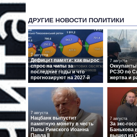
ДРУГИЕ НОВОСТИ ПОЛИТИКИ
7 августа
Дефицит памяти: как вырос
7 августа
спрос на чипы за
Оккупанты
последние годы и что
РСЗО по Сл
прогнозируют на 2027-й
жертва и 
7 августа
Нацбанк выпустит
7 августа
памятную монету в честь
За экс-гос
Папы Римского Иоанна
Банькова в
Павла II
вышел из 