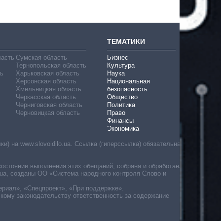
ТЕМАТИКИ
ласть
Сумская область
Бизнес
Тернопольская область
Культура
ь
Харьковская область
Наука
Херсонская область
Национальная
Хмельницкая область
безопасность
Черкасская область
Общество
Черниговская область
Политика
Черновицкая область
Право
Финансы
Экономика
) на www.slovoidilo.ua. Ссылка (гиперссылка) обязательна
состоянии выполнения этих обещаний, собрана и обработана
ua, созданы ОО «Система народного контроля Слово и
ериал», «Спецпроект», «При поддержке».
скому законодательству ответственность за содержание