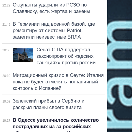
Оккупанты ударили из РСЗО по
22:29
Славянску, есть жертва и ранены
В Германии над военной базой, где
21:45
ремонтируют системы Patriot,
заметили неизвестные БПЛА
Сенат США поддержал
20:55
законопроект об «адских
санкциях» против россии
Миграционный кризис в Сеуте: Италия
20:19
пока не будет отменять пограничный
контроль с Испанией
Зеленский прибыл в Сербию и
19:52
раскрыл планы своего визита
В Одессе увеличилось количество
19:17
пострадавших из-за российских