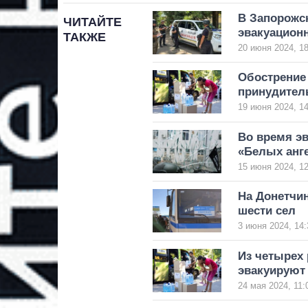
В Запорожс
ЧИТАЙТЕ
эвакуацион
ТАКЖЕ
20 июня 2024, 18
Обострение
принудител
19 июня 2024, 14
Во время э
«Белых анг
15 июня 2024, 12
На Донетчин
шести сел
3 июня 2024, 14:
Из четырех
эвакуируют
24 мая 2024, 11: