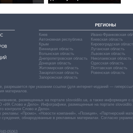
РЕГИОНЫ
Киев
Ивано-Франковская об
ИС
Автономная республика
Киевская область
Крым
Кировоградская област
РОВ
Винницкая область
Луганская область
Волынская область
Львовская область
ЦИЙ
Днепропетровская область
Николаевская область
Донецкая область
Одесская область
Житомирская область
Полтавская область
Закарпатская область
Ровенская область
Запорожская область
 разрешается при указании ссылки (для интернет-изданий — гиперссылки
ния материалов.
овников, размещенных на портале slovoidilo.ua, а также информация о 
«ИА Слово и Дело». Инфографики, размещенные на портале slovoidilo.
о контроля Слово и Дело».
х рекламы: «Промо», «Новости компаний», «Позиция», «Партнерский мат
е суждения, обнародованные в рекламных материалах. Согласно украин
R40-05063