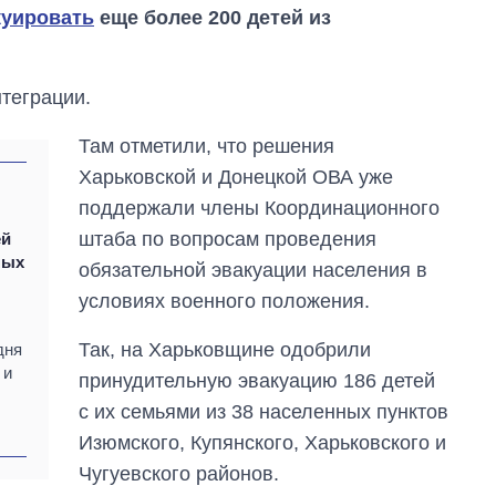
куировать
еще более 200 детей из
теграции.
Там отметили, что решения
Харьковской и Донецкой ОВА уже
поддержали члены Координационного
штаба по вопросам проведения
ей
ных
обязательной эвакуации населения в
условиях военного положения.
Так, на Харьковщине одобрили
дня
Как изменился
 и
бюджет
принудительную эвакуацию 186 детей
Министерства
с их семьями из 38 населенных пунктов
обороны за 13 лет
войны с россией
Изюмского, Купянского, Харьковского и
Чугуевского районов.