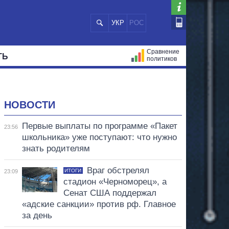
УКР
РОС
Сравнение
ТЬ
политиков
СТРАЦИЙ
МЭРЫ
ВСЕ ПЕРСОНЫ
НОВОСТИ
Первые выплаты по программе «Пакет
23:56
школьника» уже поступают: что нужно
знать родителям
Враг обстрелял
ИТОГИ
23:09
стадион «Черноморец», а
Сенат США поддержал
«адские санкции» против рф. Главное
за день