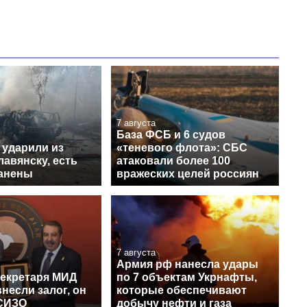
7 августа
База ФСБ и 6 судов
 ударили из
«теневого флота»: СБС
авянску, есть
атаковали более 100
ранены
вражеских целей россиян
7 августа
Армия рф нанесла удары
секретаря МИД
по 7 объектам Укрнафты,
несли залог, он
которые обеспечивают
СИЗО
добычу нефти и газа