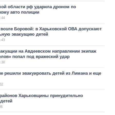
кой области рф ударила дроном по
ному авто полиции
:44
 возле Боровой: в Харьковской ОВА допускают
ьную эвакуацию детей
:43
вакуации на Авдеевском направлении экипаж
елов» попал под вражеский удар
:30
е решили эвакуировать детей из Лимана и еще
32
 районов Харьковщины принудительно
 детей
06