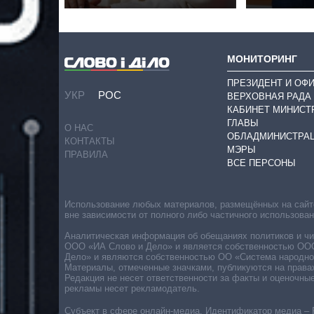
МОНИТОРИНГ
ПРЕЗИДЕНТ И ОФ
УКР
РОС
ВЕРХОВНАЯ РАДА
КАБИНЕТ МИНИСТ
ГЛАВЫ
О НАС
ОБЛАДМИНИСТРА
КОНТАКТЫ
МЭРЫ
ПРАВИЛА
ВСЕ ПЕРСОНЫ
Использование любых материалов, размещённых на сайте,
вне зависимости от полного либо частичного использова
Аналитическая информация об обещаниях политиков и чин
ООО «ИА Слово и Дело» и является собственностью ООО 
Дело» и являются собственностью ОО «Система народног
Материалы, отмеченные значками, публикуются на права
Редакция не несет ответственности за факты и оценочны
рекламы несет рекламодатель.
Субъект в сфере онлайн-медиа. Идентификатор медиа – 