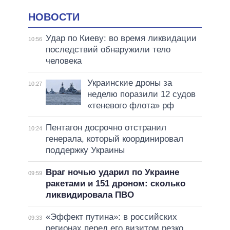
НОВОСТИ
Удар по Киеву: во время ликвидации
10:56
последствий обнаружили тело
человека
Украинские дроны за
10:27
неделю поразили 12 судов
«теневого флота» рф
Пентагон досрочно отстранил
10:24
генерала, который координировал
поддержку Украины
Враг ночью ударил по Украине
09:59
ракетами и 151 дроном: сколько
ликвидировала ПВО
«Эффект путина»: в российских
09:33
регионах перед его визитом резко