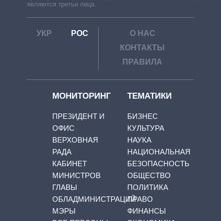
являются третьи лица.
УКР
РОС
О НАС
КОНТАКТЫ
ПРАВИЛА
МОНИТОРИНГ
ТЕМАТИКИ
ПРЕЗИДЕНТ И
БИЗНЕС
ОФИС
КУЛЬТУРА
ВЕРХОВНАЯ
НАУКА
РАДА
НАЦИОНАЛЬНАЯ
КАБИНЕТ
БЕЗОПАСНОСТЬ
МИНИСТРОВ
ОБЩЕСТВО
ГЛАВЫ
ПОЛИТИКА
ОБЛАДМИНИСТРАЦИЙ
ПРАВО
МЭРЫ
ФИНАНСЫ