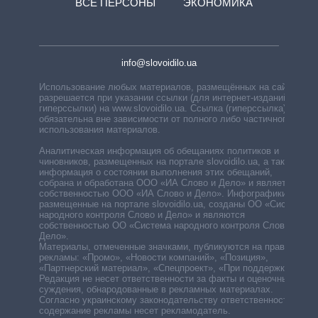
ВСЕ ПЕРСОНЫ
ЭКОНОМИКА
info@slovoidilo.ua
Использование любых материалов, размещённых на сайте,
разрешается при указании ссылки (для интернет-изданий —
гиперссылки) на www.slovoidilo.ua. Ссылка (гиперссылка)
обязательна вне зависимости от полного либо частичного
использования материалов.
Аналитическая информация об обещаниях политиков и
чиновников, размещенных на портале slovoidilo.ua, а также
информация о состоянии выполнения этих обещаний,
собрана и обработана ООО «ИА Слово и Дело» и является
собственностью ООО «ИА Слово и Дело». Инфографики,
размещенные на портале slovoidilo.ua, созданы ОО «Система
народного контроля Слово и Дело» и являются
собственностью ОО «Система народного контроля Слово и
Дело».
Материалы, отмеченные значками, публикуются на правах
рекламы: «Промо», «Новости компаний», «Позиция»,
«Партнерский материал», «Спецпроект», «При поддержке».
Редакция не несет ответственности за факты и оценочные
суждения, обнародованные в рекламных материалах.
Согласно украинскому законодательству ответственность за
содержание рекламы несет рекламодатель.